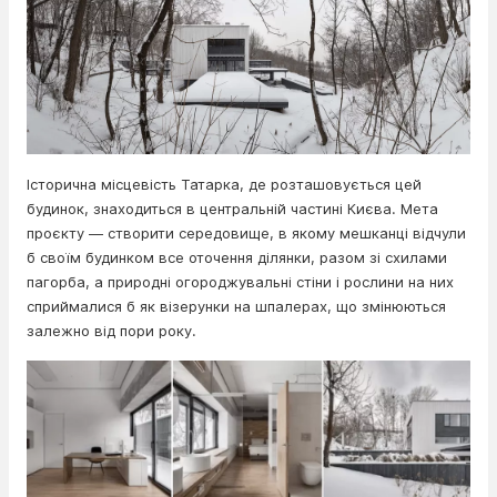
Історична місцевість Татарка, де розташовується цей
будинок, знаходиться в центральній частині Києва. Мета
проєкту — створити середовище, в якому мешканці відчули
б своїм будинком все оточення ділянки, разом зі схилами
пагорба, а природні огороджувальні стіни і рослини на них
сприймалися б як візерунки на шпалерах, що змінюються
залежно від пори року.