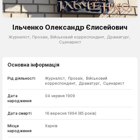
Ільченко Олександр Єлисейович
Журналіст
,
Прозаік
,
Військовий корреспондент
,
Драматург
,
Сценарист
Основна інформація
Рід діяльності
Журналіст
,
Прозаік
,
Військовий
корреспондент
,
Драматург
,
Сценарист
Дата
04 червня 1909
народження
Дата смерті
16 вересня 1994
(85 років)
Місце
Харків
народження