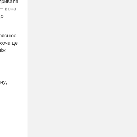
 тривала
 — вона
що
рояснює
 хоча це
ніж
ну,