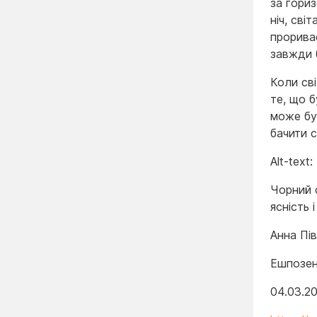
за гориз
ніч, св
прориває
завжди 
Коли сві
те, що б
може бут
бачити с
Alt-text:
Чорний 
ясність і
Анна Пі
Ешпозен
04.03.2