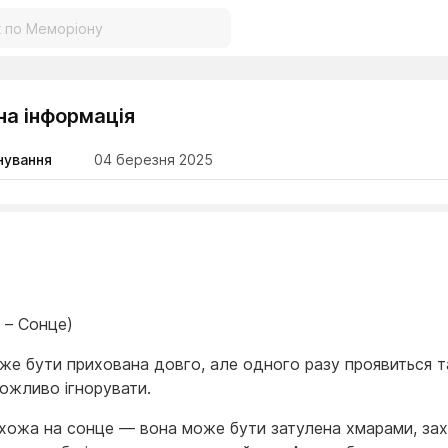
на інформація
нування
04 березня 2025
 – Сонце)
же бути прихована довго, але одного разу проявиться та
ожливо ігнорувати.
схожа на сонце — вона може бути затулена хмарами, за