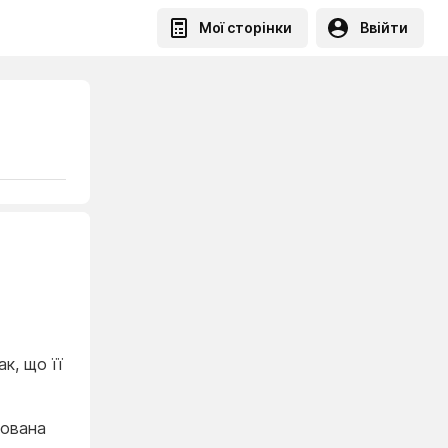
Мої сторінки
Ввійти
к, що її
хована