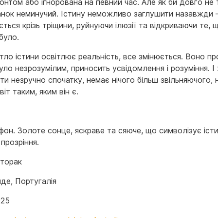
онтом або ігнорована на певний час. Але як би довго не
ітанок неминучий. Істину неможливо заглушити назавжди
ться крізь тріщини, руйнуючи ілюзії та відкриваючи те, 
було.
тло істини освітлює реальність, все змінюється. Воно п
уло незрозумілим, приносить усвідомлення і розуміння. І
и незручно спочатку, немає нічого більш звільняючого, 
віт таким, яким він є.
фон. Золоте сонце, яскраве та сяюче, що символізує істи
 прозріння.
вторак
де, Португалія
025