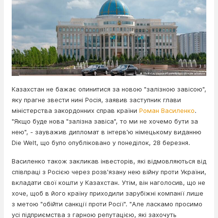
Казахстан не бажає опинитися за новою "залізною завісою",
яку прагне звести нині Росія, заявив заступник глави
міністерства закордонних справ країни
Роман Василенко
.
"Якщо буде нова "залізна завіса", то ми не хочемо бути за
нею", - зауважив дипломат в інтерв'ю німецькому виданню
Die Welt, що було опубліковано у понеділок, 28 березня.
Василенко також закликав інвесторів, які відмовляються від
співпраці з Росією через розв'язану нею війну проти України,
вкладати свої кошти у Казахстан. Утім, він наголосив, що не
хоче, щоб в його країну приходили зарубіжні компанії лише
з метою "обійти санкції проти Росії". "Але ласкамо просимо
усі підприємства з гарною репутацією, які захочуть