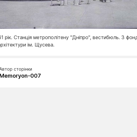
61 рік. Станція метрополітену "Дніпро", вестибюль. З фон
рхітектури ім. Щусева.
Автор сторінки
Memoryon-007