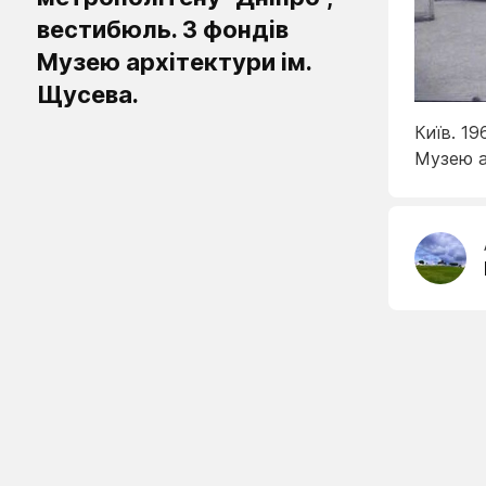
вестибюль. З фондів
Музею архітектури ім.
Щусева.
Київ. 19
Музею а