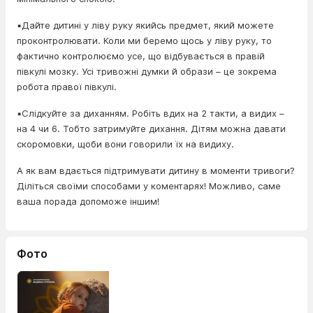
▪️Дайте дитині у ліву руку якийсь предмет, який можете
проконтролювати. Коли ми беремо щось у ліву руку, то
фактично контролюємо усе, що відбувається в правій
півкулі мозку. Усі тривожні думки й образи – це зокрема
робота правої півкулі.
▪️Слідкуйте за диханням. Робіть вдих на 2 такти, а видих –
на 4 чи 6. Тобто затримуйте дихання. Дітям можна давати
скоромовки, щоби вони говорили їх на видиху.
А як вам вдається підтримувати дитину в моменти тривоги?
Діліться своїми способами у коментарях! Можливо, саме
ваша порада допоможе іншим!
Фото