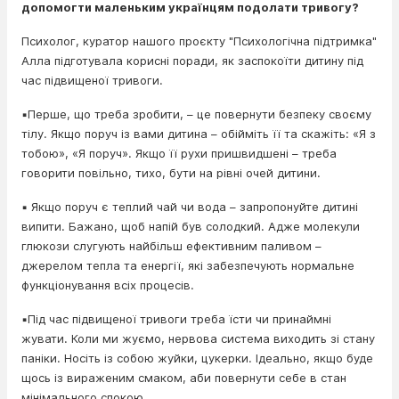
допомогти маленьким українцям подолати тривогу?
Психолог, куратор нашого проєкту "Психологічна підтримка"
Алла підготувала корисні поради, як заспокоїти дитину під
час підвищеної тривоги.
▪️Перше, що треба зробити, – це повернути безпеку своєму
тілу. Якщо поруч із вами дитина – обійміть її та скажіть: «Я з
тобою», «Я поруч». Якщо її рухи пришвидшені – треба
говорити повільно, тихо, бути на рівні очей дитини.
▪️ Якщо поруч є теплий чай чи вода – запропонуйте дитині
випити. Бажано, щоб напій був солодкий. Адже молекули
глюкози слугують найбільш ефективним паливом –
джерелом тепла та енергії, які забезпечують нормальне
функціонування всіх процесів.
▪️Під час підвищеної тривоги треба їсти чи принаймні
жувати. Коли ми жуємо, нервова система виходить зі стану
паніки. Носіть із собою жуйки, цукерки. Ідеально, якщо буде
щось із вираженим смаком, аби повернути себе в стан
мінімального спокою.