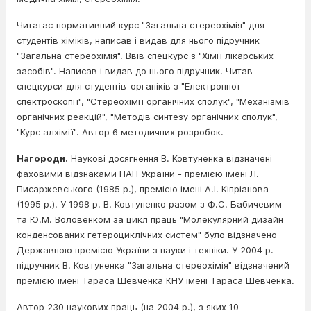
Читатає нормативний курс "Загальна стереохімія" для
студентів хіміків, написав і видав для нього підручник
"Загальна стереохімія". Ввів спецкурс з "Хімії лікарських
засобів". Написав і видав до нього підручник. Читав
спецкурси для студентів-органіків з "Електронної
спектроскопії", "Стереохімії органічних сполук", "Механізмів
органічних реакцій", "Методів синтезу органічних сполук",
"Курс алхімії". Автор 6 методичних розробок.
Нагороди.
Наукові досягнення В. Ковтуненка відзначені
фаховими відзнаками НАН України - премією імені Л.
Писаржевського (1985 р.), премією імені А.І. Кіпріанова
(1995 р.). У 1998 р. В. Ковтуненко разом з Ф.С. Бабичевим
та Ю.М. Воловенком за цикл праць "Молекулярний дизайн
конденсованих гетероциклічних систем" було відзначено
Державною премією України з науки і техніки. У 2004 р.
підручник В. Ковтуненка "Загальна стереохімія" відзначений
премією імені Тараса Шевченка КНУ імені Тараса Шевченка.
Автор 230 наукових праць (на 2004 р.), з яких 10