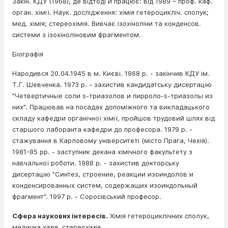
Закін. КДУ (1968), де відтоді й працює: від 1989 – проф. каф.
орган. хімії. Наук. дослідження: хімія гетероцикліч. сполук;
мед. хімія; стереохімія. Вивчає ізохіноліни та конденсов.
системи з ізохіноліновим фрагментом.
Біографія
Народився 20.04.1945 в м. Києві. 1968 р. - закінчив КДУ ім.
Т.Г. Шевченка. 1973 р. - захистив кандидатську дисертацію
"Четвертичные соли s-триазолов и пирроло-s-триазолы из
них". Працював на посадах допоміжного та викладацького
складу кафедри органічної хімії, пройшов трудовий шлях від
старшого лаборанта кафедри до професора. 1979 р. -
стажування в Карловому університеті (місто Прага, Чехія).
1981-85 рр. - заступник декана хімічного факультету з
навчальної роботи. 1988 р. - захистив докторську
дисертацію "Синтез, строение, реакции изоиндолов и
конденсированных систем, содержащих изоиндольный
фрагмент". 1997 р. - Соросівський професор.
Сфера наукових інтересів.
Хімія гетероциклічних сполук,
медична хімія, стереохімія.