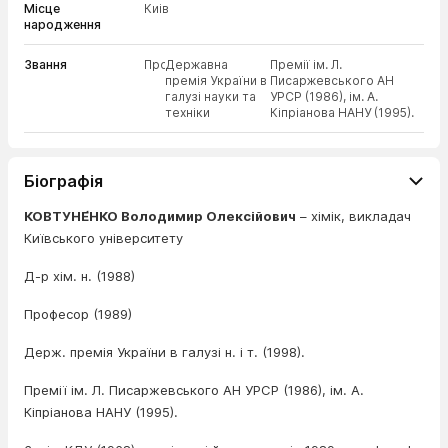
Місце
Киів
народження
Звання
Професор
Державна
Премії ім. Л.
премія України в
Писаржевського АН
галузі науки та
УРСР (1986), ім. А.
техніки
Кіпріанова НАНУ (1995).
Біографія
КОВТУНЕ́НКО Володимир Олексійович
– хімік, викладач
Київського університету
Д-р хім. н. (1988)
Професор (1989)
Держ. премія України в галузі н. і т. (1998).
Премії ім. Л. Писаржевського АН УРСР (1986), ім. А.
Кіпріанова НАНУ (1995).