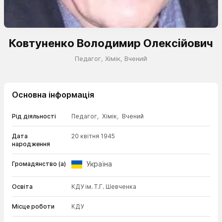
Ковтуненко Володимир Олексійович
Педагог
,
Хімік
,
Вчений
Основна інформація
Рід діяльності
Педагог
,
Хімік
,
Вчений
Дата
20 квітня 1945
народження
Україна
Громадянство (а)
Освіта
КДУ ім. Т.Г. Шевченка
Місце роботи
КДУ