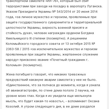
транспортном самолете «Ил-76», который был сбит
террористами при заходе на посадку в аэропорту Луганска.
Указом Президента Украины № 543/2014 от 20 июня 2014
года, «за личное мужество и героизм, проявленные при
защите государственного суверенитета и территориальной
целостности Украины, верность военной присяге и
стойкость духа», человек награжден орденом Богдана
Хмельницкого III степени (посмертно). А решением
Коломыйского городского совета от 13 октября 2015 №
2363-58 / 2015 «за исключительное мужество и героизм
проявленные при защите Украины, жертвенное служение
народу» присвоено звание «Почетный гражданин г.
Коломыя» (посмертно).
Жена погибшего говорит, что никаких тревожных
предчувствий накануне аварии самолета у нее не было.
«Единственное, что за полчаса до момента, когда я узнала
об авиакатастрофе, по стене дома ползло 2 паучка, на
уровне моих глаз. Когда я их увидела еще мелькнула
мысль, что будет какая-то новость», - вспоминает Оксана
Козолий. А утром следующего дня, в ее доме раздался