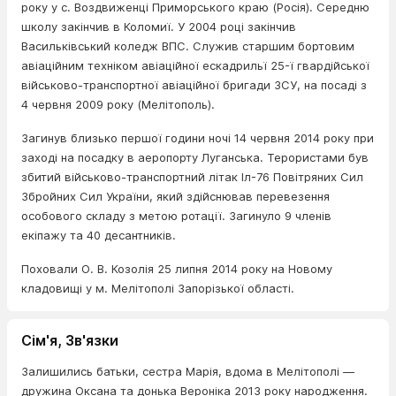
року у с. Воздвиженці Приморського краю (Росія). Середню
школу закінчив в Коломиї. У 2004 році закінчив
Васильківський ко­ледж ВПС. Служив старшим бортовим
авіаційним техніком авіацій­ної ескадрильї 25-ї гвардійської
військово-транспортної авіаційної бригади ЗСУ, на посаді з
4 червня 2009 року (Мелітополь).
Загинув близько першої години ночі 14 червня 2014 року при
заході на посадку в аеропорту Луганська. Терористами був
збитий військово-транспортний літак Іл-76 Повітряних Сил
Збройних Сил України, який здійснював перевезення
особового складу з метою ротації. Загинуло 9 членів
екіпажу та 40 десантників.
Поховали О. В. Козолія 25 липня 2014 року на Новому
кладо­вищі у м. Мелітополі Запорізької області.
Сім'я, Зв'язки
Залишились батьки, сестра Марія, вдома в Мелітополі —
дружина Оксана та донька Вероніка 2013 року народження.