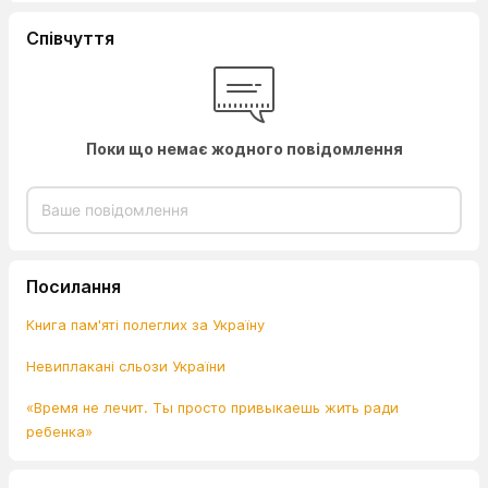
Співчуття
Поки що немає жодного повідомлення
Посилання
Книга пам'яті полеглих за Україну
Невиплакані сльози України
«Время не лечит. Ты просто привыкаешь жить ради
ребенка»