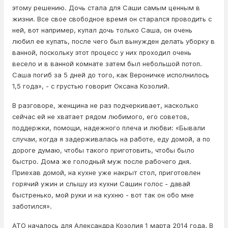
этому решению. Дочь стала для Саши самым ценным в
жизни. Все свое свободное время он старался проводить с
ней, вот например, купал дочь только Саша, он очень
любил ее купать, после чего был вынужден делать уборку в
ванной, поскольку этот процесс у них проходил очень
весело и в ванной комнате затем был небольшой потоп.
Саша погиб за 5 дней до того, как Вероничке исполнилось
1,5 года», - с грустью говорит Оксана Козолий.
В разговоре, женщина не раз подчеркивает, насколько
сейчас ей не хватает рядом любимого, его советов,
поддержки, помощи, надежного плеча и любви: «Бывали
случаи, когда я задерживалась на работе, еду домой, а по
дороге думаю, чтобы такого приготовить, чтобы было
быстро. Дома же голодный муж после рабочего дня.
Приехав домой, на кухне уже накрыт стол, приготовлен
горячий ужин и слышу из кухни Сашин голос - давай
быстренько, мой руки и на кухню - вот так он обо мне
заботился».
АТО началось для Александра Козолия 1 марта 2014 года. В