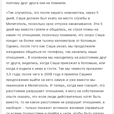
поэтому друг друга они не помнили.
«Так случилось, что после нашего знакомства, через 5
дней, Саша должен был ехать на место службы в
Мелитополь, поскольку срок отпуска заканчивался. Эти 5
дней мы вместе гуляли и общались, не строя планы на
какие-то отношения, поскольку понимали, что скоро Саша
поедет за более чем тысячу километров от Коломыи.
Однако, после того как Саша уехал, мы продолжили
ежедневно общаться по телефону, так начались наши
отношения... В основном мы находились на расстоянии друг
от друга, виделись, когда Саша приезжал в Коломыю, или
когда я ездила к нему в гости. Так мы «вместе прожили»
3,5 года, после чего в 2008 году я приняла Сашино
предложение выйти за него замуж и уже вместе мы
переехали в Мелитополь. И теперь, когда мне говорят, что
расстояние разрушает отношения, я могу на собственном
опыте сказать, что если люди действительно хотят быть
вместе, то ни какое расстояние не разрушит отношения, а
наоборот - только покажет истинное желание справиться
со всеми трудностями и прийти к цели, чтобы быть рядом