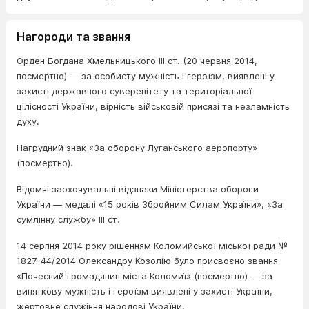
Нагороди та звання
Орден Богдана Хмельницького III ст. (20 червня 2014,
посмертно) — за особисту мужність і героїзм, виявлені у
захисті державного суверенітету та територіальної
цілісності України, вірність військовій присязі та незламність
духу.
Нагрудний знак «За оборону Луганського аеропорту»
(посмертно).
Відомчі заохочувальні відзнаки Міністерства оборони
України — медалі «15 років Збройним Силам України», «За
сумлінну службу» III ст.
14 серпня 2014 року рішенням Коломийської міської ради №
1827-44/2014 Олександру Козолію було присвоєно звання
«Почесний громадянин міста Коломиї» (посмертно) — за
виняткову мужність і героїзм виявлені у захисті України,
жертовне служіння народові України.