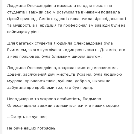
Людмила Олександрівна виховала не одне покоління
студентів і завжди своїм розумом та вчинками подавала
гідний приклад. Своїх студентів вона вчила відповідальності
та мудрості, а її ерудиція та професіоналізм завжди були на
найвищому рівні.
Для багатьох студентів Людмила Олександрівна була
Вчителем, якого зустрічають один раз в житті. Для всіх, хто
з нею працював, була близьким щирим другом.
Людмила Олександрівна, кандидат мистецтвознавства,
доцент, заслужений діяч мистецтв України, була людиною
мудрою, врівноваженою, чуйною, доброю, ніколи не
забувала про проблеми тих, хто був поряд.
Неординарна та яскрава особистість, Людмила
Олександрівна завжди залишиться жити в наших серцях.
…Смерть не чує нас,
Не баче наших потрясінь.