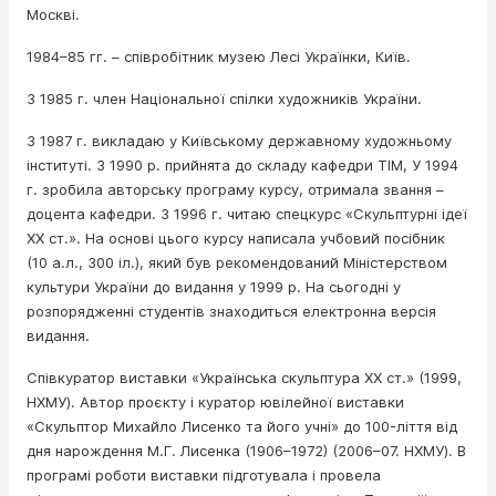
Москві.
1984–85 гг. – співробітник музею Лесі Українки, Київ.
З 1985 г. член Національної спілки художників України.
З 1987 г. викладаю у Київському державному художньому
інституті. З 1990 р. прийнята до складу кафедри ТІМ, У 1994
г. зробила авторську програму курсу, отримала звання –
доцента кафедри. З 1996 г. читаю спецкурс «Скульптурні ідеї
ХХ ст.». На основі цього курсу написала учбовий посібник
(10 а.л., 300 іл.), який був рекомендований Міністерством
культури України до видання у 1999 р. На сьогодні у
розпорядженні студентів знаходиться електронна версія
видання.
Співкуратор виставки «Українська скульптура ХХ ст.» (1999,
НХМУ). Автор проєкту і куратор ювілейної виставки
«Скульптор Михайло Лисенко та його учні» до 100-ліття від
дня нарождення М.Г. Лисенка (1906–1972) (2006–07. НХМУ). В
програмі роботи виставки підготувала і провела