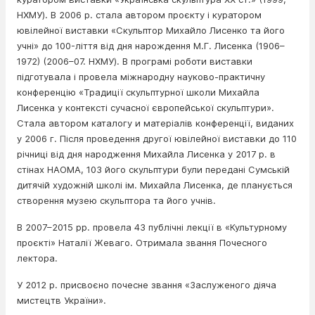
НХМУ). В 2006 р. стала автором проєкту і куратором
ювілейної виставки «Скульптор Михайло Лисенко та його
учні» до 100-ліття від дня нарождення М.Г. Лисенка (1906–
1972) (2006–07. НХМУ). В програмі роботи виставки
підготувала і провела міжнародну науково-практичну
конференцію «Традиції скульптурної школи Михайла
Лисенка у контексті сучасної європейської скульптури».
Стала автором каталогу и матеріалів конференції, виданих
у 2006 г. Після проведення другої ювілейної виставки до 110
річниці від дня народження Михайла Лисенка у 2017 р. в
стінах НАОМА, 103 його скульптури були передані Сумській
дитячій художній школі ім. Михайла Лисенка, де планується
створення музею скульптора та його учнів.
В 2007–2015 рр. провела 43 публічні лекції в «Культурному
проєкті» Наталії Жеваго. Отримала звання Почесного
лектора.
У 2012 р. присвоєно почесне звання «Заслуженого діяча
мистецтв України».