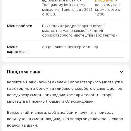
відбудеться в Свято-
кладовищі
у
Троїцькому Іонінському
великому залі
монастирі 1 листопада 2021
крематорію о
о 10:00.
12:00
Місце роботи
Викладач кафедри теорії ті історії
мистецтва Національної академії
образотворчого мистецтва і архітектури
Місце
с-ще Рощино Ленінгр. обл., РФ
народження
Повідомлення
Колектив Національної академії образотворчого мистецтва
і архітектури з болем та глибокою скорботою сповіщає про
передчасну смерть викладача кафедри теорії ті історії
мистецтва Лисенко Людмили Олександрівни.
Важко знайти слова, щоб висловити почуття з приводу
неочікуваної смерті людини, яка заслуговує найкращі слова
подяки та шани.