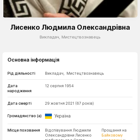
Лисенко Людмила Олександрівна
Викладач
,
Мистецтвознавець
Основна інформація
Рід діяльності
Викладач
,
Мистецтвознавець
Дата
12 серпня 1954
народження
Дата смерті
29 жовтня 2021
(67 років)
Україна
Громадянство (а)
Місце поховання
Відспівування Людмили
Прощання на
Олександрівни Лисенко
Байковому