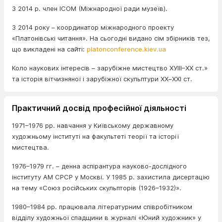
З 2014 р. член ICOM (Міжнародної ради музеїв).
З 2014 року – координатор міжнародного проекту
«Платонівські читання». На сьогодні видано сім збірників тез,
що викладені на сайті:
platonconference.kiev.ua
Коло наукових інтересів – зарубіжне мистецтво ХУIII–XX ст.»
та історія вітчизняної і зарубіжної скульптури ХХ–ХХI ст.
Практичний досвід професійної діяльності
1971–1976 рр. навчання у Київському державному
художньому інституті на факультеті теорії та історії
мистецтва.
1976–1979 гг. – денна аспірантура науково-дослідного
інституту АМ СРСР у Москві. У 1985 р. захистила дисертацію
на тему «Союз російських скульпторів (1926–1932)».
1980–1984 рр. працювала літературним співробітником
відділу художньої спадщини в журналі «Юний художник» у