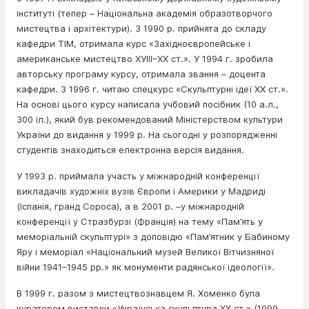
інституті (тепер – Національна академія образотворчого
мистецтва і архітектури). З 1990 р. прийнята до складу
кафедри ТІМ, отримала курс «Західноєвропейське і
американське мистецтво ХУIII–XX ст.». У 1994 г. зробила
авторську програму курсу, отримала звання – доцента
кафедри. З 1996 г. читаю спецкурс «Скульптурні ідеї ХХ ст.».
На основі цього курсу написала учбовий посібник (10 а.л.,
300 іл.), який був рекомендований Міністерством культури
України до видання у 1999 р. На сьогодні у розпорядженні
студентів знаходиться електронна версія видання.
У 1993 р. приймала участь у міжнародній конференції
викладачів художніх вузів Європи і Америки у Мадриді
(Іспанія, гранд Сороса), а в 2001 р. –у міжнародній
конференції у Стразбурзі (Франція) на тему «Пам’ять у
меморіальній скульптурі» з доповідю «Пам’ятник у Бабиному
Яру і меморіал «Національний музей Великої Вітчизняної
війни 1941–1945 рр.» як монументи радянської ідеології».
В 1999 г. разом з мистецтвознавцем Я. Хоменко була
куратором виставки «Українська скульптура ХХ ст.» (1999,