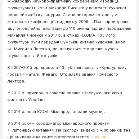
міжнародну науково-практичну конференцію «Традиції
скульптурної школи Михайла Лисенка у контексті сучасної
європейської скульптури». Стала автором каталогу и
матеріалів конференції, виданих у 2006 г. Після проведення
другої ювілейної виставки до 110 річниці від дня народження
Михайла Лисенка у 2017 р. в стінах НАОМА, 103 його
скульптури були передані Сумській дитячій художній школі
ім. Михайла Лисенка, де планується створення музею
скульптора та його учнів.
В 2007–2015 рр. провела 43 публічні лекції в «Культурному
проєкті» Наталії Жеваго. Отримала звання Почесного
лектора.
У 2012 р. присвоєно почесне звання «Заслуженого діяча
мистецтв України».
З 2014 р. член ICOM (Міжнародної ради музеїв).
З 2014 року – координатор міжнародного проекту
«Платонівські читання». На сьогодні видано сім збірників тез,
що викладені на сайті: platonconference.
kiev.ua
.