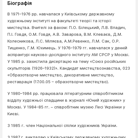
Біографія
В 1971–1976 рр. навчалася у Київському державному
художньому інституті на факультеті теорії та історії
мистецтва. Вчителі за фахом: П.О. Білецький, Л.В. Владич,
П.І. Говдя, О.М. Говдя, А.В. Заварова, В.М. Клеваєв, Д.М.
Колесникова, Л.С. Міляєва, А.М.Ревенко, Л.М. Сак, О.Р.
Тищенко, Г.М. Юхимець. У 1976–1979 гг. навчалася у денній
аспірантурі науково-дослідного інституту АМ СРСР у Москві.
У 1985 р. захистила дисертацію на тему «Союз російських
скульпторів (1926–1932)». Кандидат мистецтвознавства, 023
«Образотворче мистецтво, декоративне мистецтво,
реставрація (17.00.05 – образотворче мистецтво).
У 1980–1984 рр. працювала літературним співробітником
відділу художньої спадщини в журналі «Юний художник» у
Москві. У 1984–85 гг. – співробітник музею Лесі Українки у
Києві.
З 1985 г. член Національної спілки художників України.
З 1987 г. викладаю у Київському державному художньому