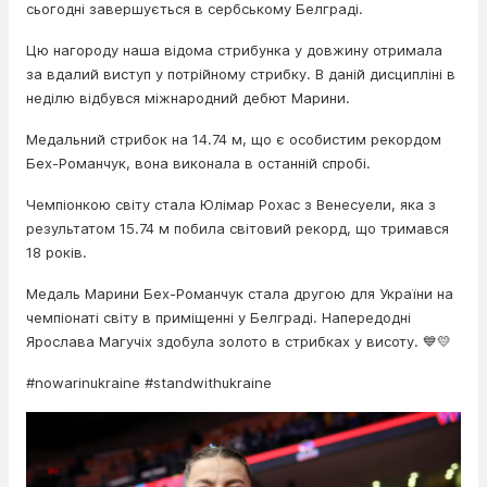
сьогодні завершується в сербському Белграді.
Цю нагороду наша відома стрибунка у довжину отримала
за вдалий виступ у потрійному стрибку. В даній дисципліні в
неділю відбувся міжнародний дебют Марини.
Медальний стрибок на 14.74 м, що є особистим рекордом
Бех-Романчук, вона виконала в останній спробі.
Чемпіонкою світу стала Юлімар Рохас з Венесуели, яка з
результатом 15.74 м побила світовий рекорд, що тримався
18 років.
Медаль Марини Бех-Романчук стала другою для України на
чемпіонаті світу в приміщенні у Белграді. Напередодні
Ярослава Магучіх здобула золото в стрибках у висоту. 💙💛
#nowarinukraine #standwithukraine