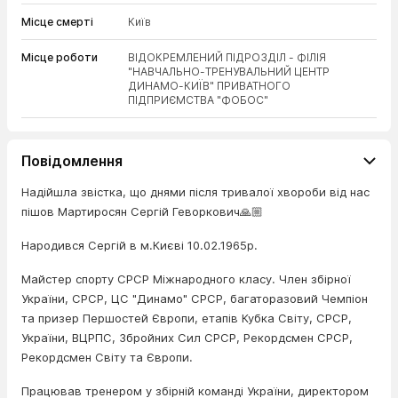
Місце смерті
Київ
Місце роботи
ВІДОКРЕМЛЕНИЙ ПІДРОЗДІЛ - ФІЛІЯ
"НАВЧАЛЬНО-ТРЕНУВАЛЬНИЙ ЦЕНТР
ДИНАМО-КИЇВ" ПРИВАТНОГО
ПІДПРИЄМСТВА "ФОБОС"
Повідомлення
Надійшла звістка, що днями після тривалої хвороби від нас
пішов Мартиросян Сергій Геворкович🙏🏼
Народився Сергій в м.Києві 10.02.1965р.
Майстер спорту СРСР Міжнародного класу. Член збірної
України, СРСР, ЦС "Динамо" СРСР, багаторазовий Чемпіон
та призер Першостей Європи, етапів Кубка Світу, СРСР,
України, ВЦРПС, Збройних Сил СРСР, Рекордсмен СРСР,
Рекордсмен Світу та Європи.
Працював тренером у збірній команді України, директором