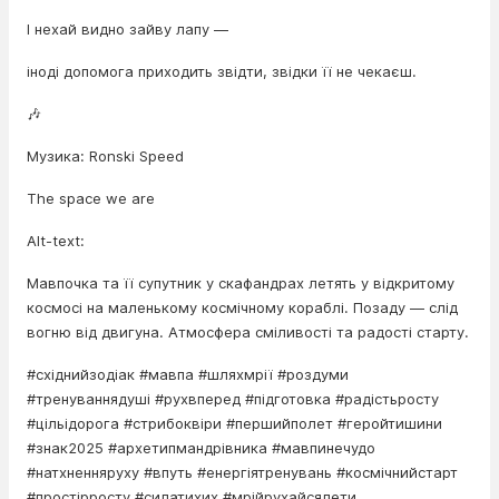
І нехай видно зайву лапу —
іноді допомога приходить звідти, звідки її не чекаєш.
🎶
Музика: Ronski Speed
The space we are
Alt-text:
Мавпочка та її супутник у скафандрах летять у відкритому
космосі на маленькому космічному кораблі. Позаду — слід
вогню від двигуна. Атмосфера сміливості та радості старту.
#східнийзодіак #мавпа #шляхмрії #роздуми
#тренуваннядуші #рухвперед #підготовка #радістьросту
#цільідорога #стрибоквіри #першийполет #геройтишини
#знак2025 #архетипмандрівника #мавпинечудо
#натхненняруху #впуть #енергіятренувань #космічнийстарт
#простірросту #силатихих #мрійрухайсялети