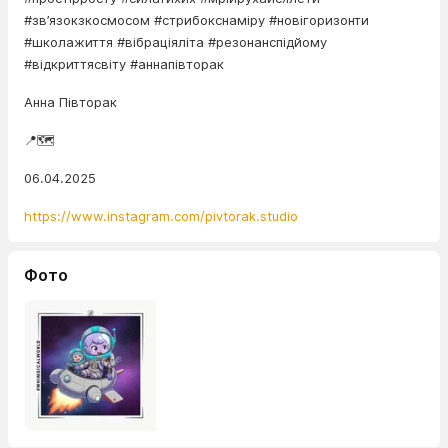
#зв’язокзкосмосом #стрибокснаміру #новігоризонти
#школажиття #вібраціяліта #резонанспідйому
#відкриттясвіту #аннапівторак
Анна Півторак
📍🗺️
06.04.2025
https://www.instagram.com/pivtorak.studio
Фото