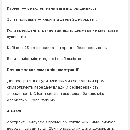
Кабінет — це колективна вага відповідальності.
25-та поправка — ключ від дверей демократії.
Коли президент втрачає здатність, держава не має права
зупинятися.
Кабінет і 25-та поправка — гарантія безперервності.
Вони — міст між владою і стабільністю.
Розшифровка символів ілюстрації
Дві абстрактні фігури, між якими сяє золотий промінь,
символізують передачу влади й безперервність
державності. Сфера світла підкреслює баланс між
особистим і колективним.
Alt-text:
Абстрактні силуети з променем світла між ними, символ
передачі влади та дії 25-ї поправки як щита демократії.