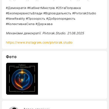
#Демократія #КабінетМіністрів #25таПоправка
#БезперервністьВлади #Відповідальність #PivtorakStudio
#NewReality #Прозорість #Добропорядність
#КолективнаСила #Держава
Механізми демократії. Pivtorak.Studio. 21.08.2025
https://www.instagram.com/pivtorak.studio
Фото