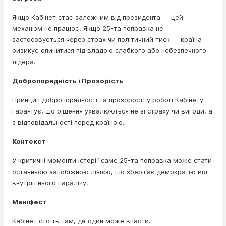
Якщо Кабінет стає залежним від президента — цей
механізм не працює. Якщо 25-та поправка не
застосовується через страх чи політичний тиск — країна
ризикує опинитися під владою слабкого або небезпечного
лідера.
Добропорядність і Прозорість
Принцип добропорядності та прозорості у роботі Кабінету
гарантує, що рішення ухвалюються не зі страху чи вигоди, а
з відповідальності перед країною.
Контекст
У критичні моменти історії саме 25-та поправка може стати
останньою запобіжною лінією, що зберігає демократію від
внутрішнього паралічу.
Маніфест
Кабінет стоїть там, де один може впасти.