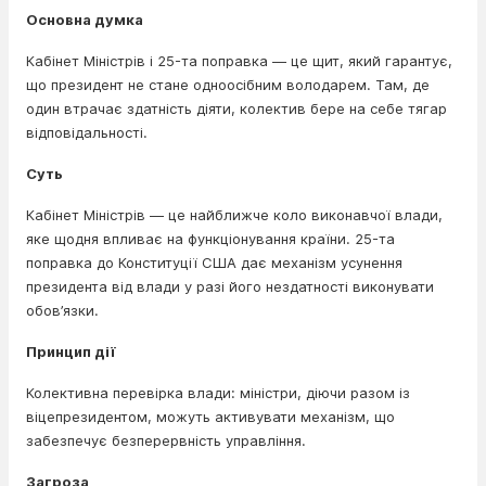
Основна думка
Кабінет Міністрів і 25-та поправка — це щит, який гарантує,
що президент не стане одноосібним володарем. Там, де
один втрачає здатність діяти, колектив бере на себе тягар
відповідальності.
Суть
Кабінет Міністрів — це найближче коло виконавчої влади,
яке щодня впливає на функціонування країни. 25-та
поправка до Конституції США дає механізм усунення
президента від влади у разі його нездатності виконувати
обов’язки.
Принцип дії
Колективна перевірка влади: міністри, діючи разом із
віцепрезидентом, можуть активувати механізм, що
забезпечує безперервність управління.
Загроза