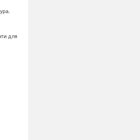
ура.
нти для