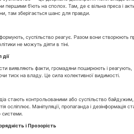
и першими б’ють на сполох. Там, де є вільна преса і акт
ни, там зберігається шанс для правди.
нформують, суспільство реагує. Разом вони створюють пр
літики не можуть діяти в тіні.
 дії
сти виявляють факти, громадяни поширюють і реагують,
чи тиск на владу. Це сила колективної видимості.
а
діа стають контрольованими або суспільство байдужим,
ія осліплює. Маніпуляції, пропаганда і дезінформація с
 системи.
рядність і Прозорість