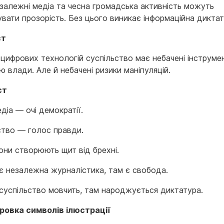
залежні медіа та чесна громадська активність можуть
увати прозорість. Без цього виникає інформаційна диктат
ст
 цифрових технологій суспільство має небачені інструме
 влади. Але й небачені ризики маніпуляцій.
ст
едіа — очі демократії.
ство — голос правди.
они створюють щит від брехні.
 є незалежна журналістика, там є свобода.
 суспільство мовчить, там народжується диктатура.
овка символів ілюстрації