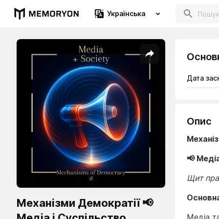
Українська
Основ
Дата зас
Опис
Механіз
📢 Меді
Щит пра
Основн
Механізми Демократії 📢
Медіа і Суспільство
Медіа т