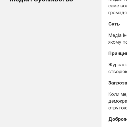
саме вон
громадя
Суть
Медіа і
якому по
Принцип
Журналі
створюю
Загроз
Коли ме
демократ
отрутою
Добропо