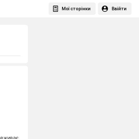
Мої сторінки
Ввійти
овживає,