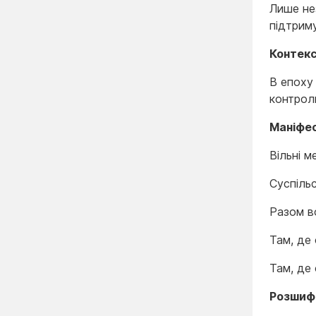
Лише не
підтрим
Контек
В епоху
контролю
Маніфе
Вільні м
Суспіль
Разом в
Там, де
Там, де
Розшифр