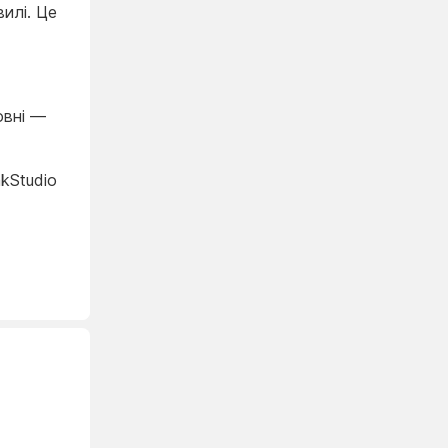
вилі. Це
овні —
kStudio