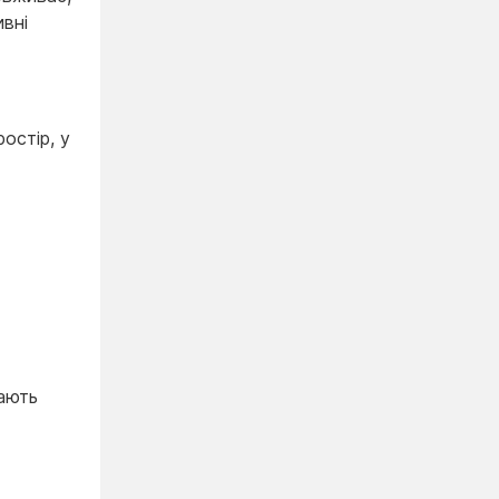
ивні
остір, у
тають