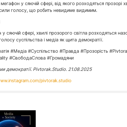
мегафон у сяючій сфері, від якого розходяться прозорі х
сили голосу, що робить невидиме видимим.
:
у сяючій сфері, хвилі прозорого світла розходяться наз
олосу суспільства і медіа як щита демократії.
атія #Медіа #Суспільство #Правда #Прозорість #Pivtora
lity #СвободаСлова #Громадяни
и демократії. Pivtorak.Studio. 21.08.2025
www.instagram.com/pivtorak.studio