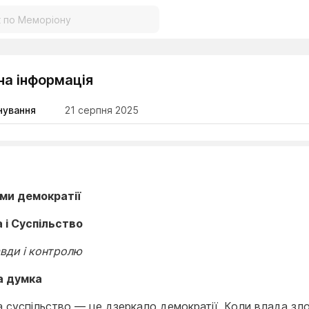
на інформація
нування
21 серпня 2025
ми демократії
а і Суспільство
вди і контролю
а думка
а суспільство — це дзеркало демократії. Коли влада зл