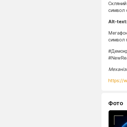
Скляний 
символ 
Alt-text
Мегафон 
символ г
#Демокр
#NewRea
Механізм
https://
Фото