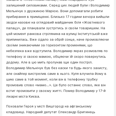
залишений силовиками. Серед цих людей були і Володимир
Мельнічук з дружиною Марією. Вони допомагали робити
прибирання в приміщенні. Близько 17 години вечора вийшли
звідси назовні на оглядовий майданчик біля «Жовтневого
палацу», де планували зустрітись зі своїм товаришем. На
цей момент ранкова стрілянина на вулиці Інститутській вже
припинилась. Вже сідало за обрій сонце, наче промовляючи
своїми зникаючими за горизонтом променями, що
небезпека вже відступила. Володимир якраз розмовляв по
телефону зі своєю мамою, обіцяючи їй скоро повернутись
додому. Але в цю мить пролунав іще один постріл.
Володимир Мельнічук був без каски та будь-якого захисту,
але снайпер вистрелив саме в нього. Куля влучила йому в
шию саме в той момент, коли він в телефонну трубку
промовив слово «мамо…». Це було останнє слово, яке він
встиг промовити у своєму житті. Помер Володимир у 17-й
лікарні міста Києва.
Поховали Героя у місті Вишгороді на афганському
кладовищі. Народний депутат Олександр Бригинець