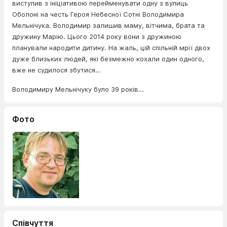
виступив з ініціативою перейменувати одну з вулиць
Оболоні на честь Героя Небесної Сотні Володимира
Мельнічука. Володимир залишив маму, вітчима, брата та
дружину Марію. Цього 2014 року вони з дружиною
планували народити дитину. На жаль, цій спільній мрії двох
дуже близьких людей, які безмежно кохали один одного,
вже не судилося збутися…
Володимиру Мельнічуку було 39 років…
Фото
Співчуття