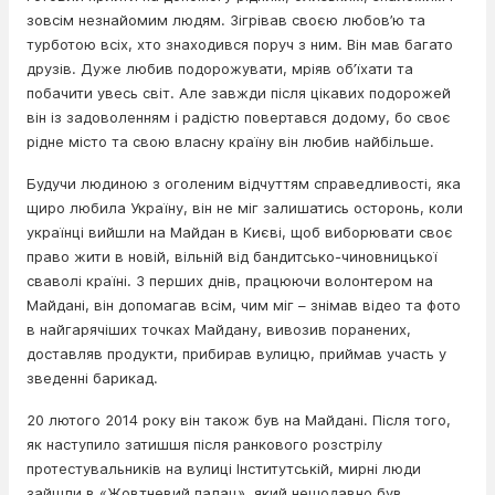
зовсім незнайомим людям. Зігрівав своєю любов’ю та
турботою всіх, хто знаходився поруч з ним. Він мав багато
друзів. Дуже любив подорожувати, мріяв об’їхати та
побачити увесь світ. Але завжди після цікавих подорожей
він із задоволенням і радістю повертався додому, бо своє
рідне місто та свою власну країну він любив найбільше.
Будучи людиною з оголеним відчуттям справедливості, яка
щиро любила Україну, він не міг залишатись осторонь, коли
українці вийшли на Майдан в Києві, щоб виборювати своє
право жити в новій, вільній від бандитсько-чиновницької
сваволі країні. З перших днів, працюючи волонтером на
Майдані, він допомагав всім, чим міг – знімав відео та фото
в найгарячіших точках Майдану, вивозив поранених,
доставляв продукти, прибирав вулицю, приймав участь у
зведенні барикад.
20 лютого 2014 року він також був на Майдані. Після того,
як наступило затишшя після ранкового розстрілу
протестувальників на вулиці Інститутській, мирні люди
зайшли в «Жовтневий палац», який нещодавно був