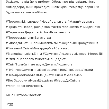
будівель, а від його вибору. Образ про відповідальність
мільярдера, який проходить шлях крізь темряву, перш ніж
будувати світле майбутнє.
#ПрофесіяМільярдер #НоваРеальність #МаршМецената
#ЩедрістьЧерезДосвід #КонтактІзРеальністю #ВихідІзВежі
#СправжняЩедрість #ШляхВключеності
#ПереосмисленняБагатства
#БлагодійністьЗНовимОбличчям #СоціальнеПробудження
#ГуманнийСвіт #МільярдерМайбутнього
#ВідповідальністьЕліти #СлужінняЛюдству #ЦінностіЧерезДії
#ЕтичнаПеревага #СистемнаЩедрість
#СвітПісляКапіталізму #ДеньгиІЛюдяність
#ПублічнеСлужіння #БезГордині #100ДнівСередЛюдей
#НевидимаРобота #МеценатСТіней #БезКамер
#БезОхорони #НоваЩедрість #МаршДоСвітла
#МирЧерезПрисутність
Анна Півторак Костюк
📍🗺️