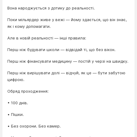
Вона народжується з дотику до реальності.
Поки мільярдер живе у вежі — йому здається, що він знає,
як і кому допомагати.
Але в новій реальності — інші правила:
Перш ніж будувати школи — відвідай ті, що без вікон.
Перш ніж фінансувати медицину — постій у черзі на швидку.
Перш ніж вирішувати долі — відчуй, як це — бути забутою
цифрою.
Обряд проходження:
• 100 днів.
• Пішки.
• Без охорони. Без камер.