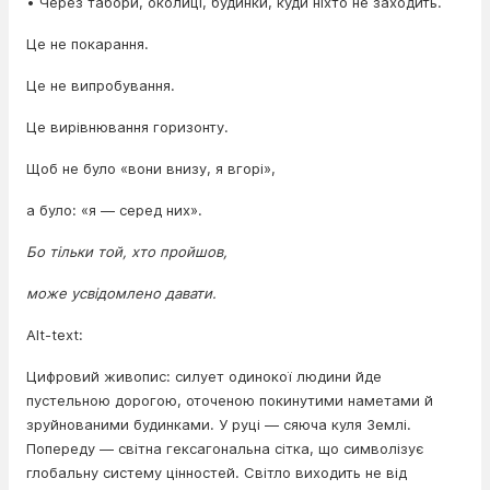
• Через табори, околиці, будинки, куди ніхто не заходить.
Це не покарання.
Це не випробування.
Це вирівнювання горизонту.
Щоб не було «вони внизу, я вгорі»,
а було: «я — серед них».
Бо тільки той, хто пройшов,
може усвідомлено давати.
Alt-text:
Цифровий живопис: силует одинокої людини йде
пустельною дорогою, оточеною покинутими наметами й
зруйнованими будинками. У руці — сяюча куля Землі.
Попереду — світна гексагональна сітка, що символізує
глобальну систему цінностей. Світло виходить не від