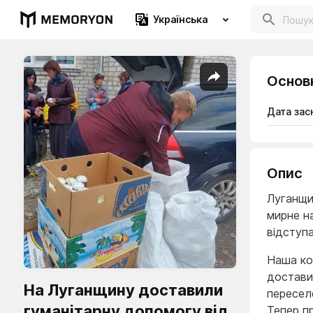
Українська
Основ
Дата зас
Опис
Луганщи
мирне н
відступа
Наша ко
достави
На Луганщину доставили
переселе
гуманітарну допомогу від
Тепер п