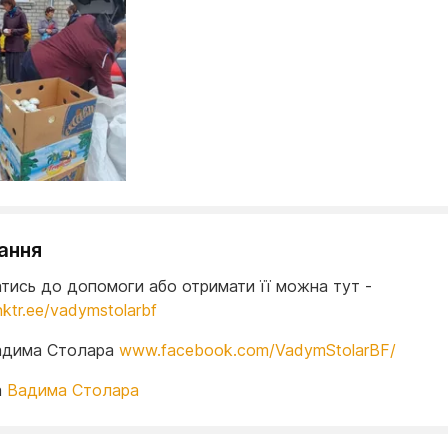
ання
тись до допомоги або отримати її можна тут -
inktr.ee/vadymstolarbf
адима Столара
www.facebook.com/VadymStolarBF/
а
Вадима Столара