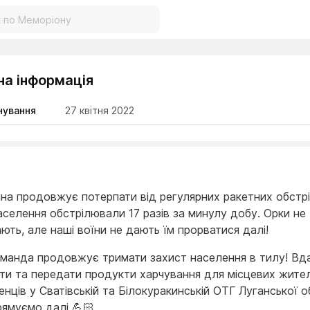
на інформація
нування
27 квітня 2022
на продовжує потерпати від регулярних ракетних обстрі
аселення обстрілювали 17 разів за минулу добу. Орки не
ють, але наші воїни не дають їм прорватися далі!
манда продовжує тримати захист населення в тилу! Вд
ти та передати продукти харчування для місцевих жителі
нців у Сватівській та Білокуракинській ОТГ Луганської о
рямуємо далі 💪🏻