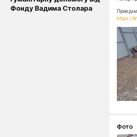
Фонду Вадима Столара
Приєдна
https://l
Фото