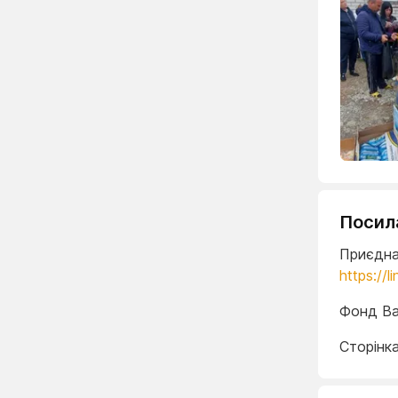
Посил
Приєдна
https://l
Фонд В
Сторінк