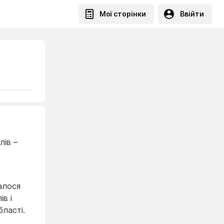
Мої сторінки
Ввійти
лів –
алося
в і
бласті.