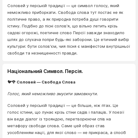
Соловей у перській традиції — це символ голосу, який
неможливо приборкати. Свобода слова тут постає не як
політичне право, а як природна потреба душі говорити
істину. Подібно до пісні солов'я, що вільно летить крізь
садові огорожі, поетичне слово Персії завжди знаходило
шлях до слухача попри будь-які заборони. Це етичний вибір
культури: бути солов'єм, чия пісня є маніфестом внутрішньої
свободи та незнищенності правди.
Національний Символ. Персія.
🐦🌹 Соловей — Свобода Слова
Голос, який неможливо змусити замовкнути.
Соловей у перській традиції — це більше, ніж птах. Це
голос істини, що лунає крізь стіни садів і палаців. У поезії
він веде діалог із трояндою, перетворюючи спів на
метафору свободи слова. Саме цей образ став
уособленням нації, для якої слово — не прикраса, а спосіб