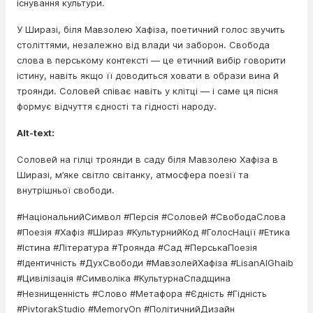
існування культури.
У Ширазі, біля Мавзолею Хафіза, поетичний голос звучить
століттями, незалежно від влади чи заборон. Свобода
слова в перському контексті — це етичний вибір говорити
істину, навіть якщо її доводиться ховати в образи вина й
троянди. Соловей співає навіть у клітці — і саме ця пісня
формує відчуття єдності та гідності народу.
Alt-text:
Соловей на гілці троянди в саду біля Мавзолею Хафіза в
Ширазі, м’яке світло світанку, атмосфера поезії та
внутрішньої свободи.
#НаціональнийСимвол #Персія #Соловей #СвободаСлова
#Поезія #Хафіз #Шираз #КультурнийКод #ГолосНації #Етика
#Істина #Література #Троянда #Сад #ПерськаПоезія
#Ідентичність #ДухСвободи #МавзолейХафіза #LisanAlGhaib
#Цивілізація #Символіка #КультурнаСпадщина
#Незнищенність #Слово #Метафора #Єдність #Гідність
#PivtorakStudio #MemoryOn #ПолітичнийДизайн