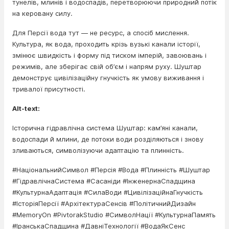
тунелів, млинів і водоспадів, перетворюючи природний потік
на керовану силу.
Для Персії вода тут — не ресурс, а спосіб мислення.
Культура, як вода, проходить крізь вузькі канали історії,
змінює швидкість і форму під тиском імперій, завоювань і
режимів, але зберігає свій об’єм і напрям руху. Шуштар
демонструє цивілізаційну гнучкість як умову виживання і
тривалої присутності.
Alt-text:
Історична гідравлічна система Шуштар: кам’яні канали,
водоспади й млини, де потоки води розділяються і знову
зливаються, символізуючи адаптацію та плинність.
#НаціональнийСимвол #Персія #Вода #Плинність #Шуштар
#ГідравлічнаСистема #Сасаніди #ІнженернаСпадщина
#КультурнаАдаптація #СилаВоди #ЦивілізаційнаГнучкість
#ІсторіяПерсії #АрхітектураСенсів #ПолітичнийДизайн
#MemoryOn #PivtorakStudio #СимволНації #КультурнаПамять
#ІранськаСпадщина #ДавніТехнології #ВодаЯкСенс