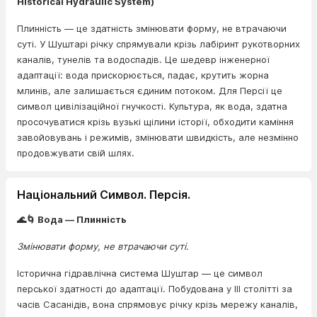
Historical Hydraulic System)
Плинність — це здатність змінювати форму, не втрачаючи
суті. У Шуштарі річку спрямували крізь лабіринт рукотворних
каналів, тунелів та водоспадів. Це шедевр інженерної
адаптації: вода прискорюється, падає, крутить жорна
млинів, але залишається єдиним потоком. Для Персії це
символ цивілізаційної гнучкості. Культура, як вода, здатна
просочуватися крізь вузькі щілини історії, обходити каміння
завойовувань і режимів, змінювати швидкість, але незмінно
продовжувати свій шлях.
Національний Символ. Персія.
🌊🌀 Вода — Плинність
Змінювати форму, не втрачаючи суті.
Історична гідравлічна система Шуштар — це символ
перської здатності до адаптації. Побудована у III столітті за
часів Сасанідів, вона спрямовує річку крізь мережу каналів,