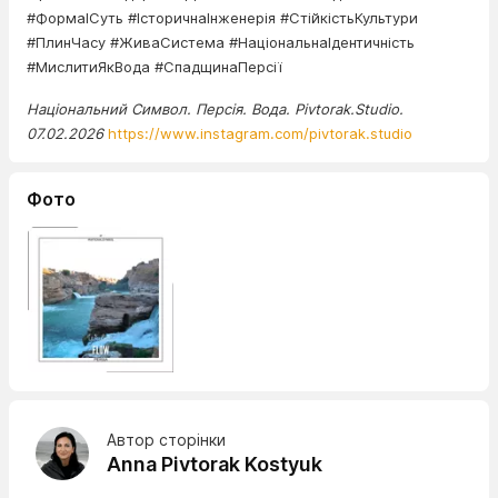
#ФормаІСуть #ІсторичнаІнженерія #СтійкістьКультури
#ПлинЧасу #ЖиваСистема #НаціональнаІдентичність
#МислитиЯкВода #СпадщинаПерсії
Національний Символ. Персія. Вода. Pivtorak.Studio.
07.02.2026
https://www.instagram.com/pivtorak.studio
Фото
Автор сторінки
Anna Pivtorak Kostyuk