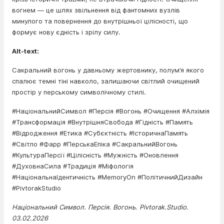
вогнем — це шлях звільнення від фантомних вузлів
минулого та повернення до внутрішньої цілісності, що
формує нову єдність і зрілу силу.
Alt-text:
Сакральний вогонь у давньому жертовнику, полум’я якого
спалює темні тіні навколо, залишаючи світлий очищений
простір у перському символічному стилі.
#НаціональнийСимвол #Персія #Вогонь #Очищення #Алхімія
#Трансформація #ВнутрішняСвобода #Гідність #Память
#Відродження #Етика #Субєктність #ІсторичнаПамять
#Світло #Фарр #ПерськаЕпіка #СакральнийВогонь
#КультураПерсії #Цілісність #Мужність #Оновлення
#ДуховнаСила #Традиція #Міфологія
#НаціональнаІдентичність #MemoryOn #ПолітичнийДизайн
#PivtorakStudio
Національний Символ. Персія. Вогонь. Pivtorak.Studio.
03.02.2026