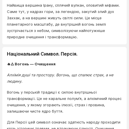
Найвища вершина Ірану, сплячий вулкан, оповитий міфами.
Саме тут, у надрах гори, за легендою, закутий злий дух
Заххак, а на вершині живуть світлі сили. Це місце
планетарного масштабу, де внутрішній вогонь землі
зустрічається з небом, символізуючи найпотужніше
природне очищення і трансформацію.
Національний Символ. Персія.
🔥🜂 Вогонь — Очищення
Алхімія душі та простору. Вогонь, що спалює страх, а не
людину.
Вогонь у перській традиції є силою внутрішньої
трансформації. Це не каральне полум’я, а алхімічний процес
очищення, у якому згорають ілюзії, страх і провина,
залишаючи чисте ядро буття.
Для Персії цей символ означає здатність народу проходити
крізь історичні травми, не втрачаючи гідності. Очищення