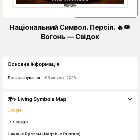
Національний Символ. Персія. 🔥👁️
Вогонь — Свідок
Основна інформація
Дата заснування
03 лютого 2026
🌍✨ Living Symbols Map
Google
📍 Локація:
Накш-е Рустам (Naqsh-e Rustam)