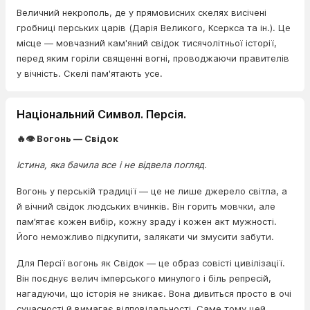
Величний некрополь, де у прямовисних скелях висічені
гробниці перських царів (Дарія Великого, Ксеркса та ін.). Це
місце — мовчазний кам'яний свідок тисячолітньої історії,
перед яким горіли священні вогні, проводжаючи правителів
у вічність. Скелі пам'ятають усе.
Національний Символ. Персія.
🔥👁️ Вогонь — Свідок
Істина, яка бачила все і не відвела погляд.
Вогонь у перській традиції — це не лише джерело світла, а
й вічний свідок людських вчинків. Він горить мовчки, але
пам’ятає кожен вибір, кожну зраду і кожен акт мужності.
Його неможливо підкупити, залякати чи змусити забути.
Для Персії вогонь як Свідок — це образ совісті цивілізації.
Він поєднує велич імперського минулого і біль репресій,
нагадуючи, що історія не зникає. Вона дивиться просто в очі
сучасності й вимагає відповідальності. Саме тому цей