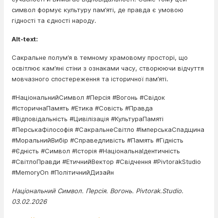
символ формує культуру пам’яті, де правда є умовою
гідності та єдності народу.
Alt-text:
Сакральне полум’я в темному храмовому просторі, що
освітлює кам’яні стіни з ознаками часу, створюючи відчуття
мовчазного спостереження та історичної пам’яті.
#НаціональнийСимвол #Персія #Вогонь #Свідок
#ІсторичнаПамять #Етика #Совість #Правда
#Відповідальність #Цивілізація #КультураПамяті
#ПерськаФілософія #СакральнеСвітло #ІмперськаСпадщина
#МоральнийВибір #Справедливість #Память #Гідність
#Єдність #Символ #Історія #НаціональнаІдентичність
#СвітлоПравди #ЕтичнийВектор #Свідчення #PivtorakStudio
#MemoryOn #ПолітичнийДизайн
Національний Символ. Персія. Вогонь. Pivtorak.Studio.
03.02.2026