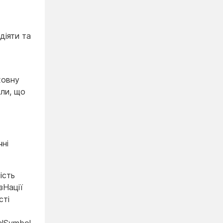
діяти та
ховну
или, що
чні
ість
зНації
сті