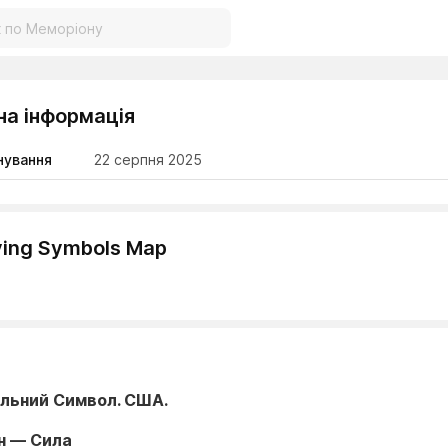
на інформація
нування
22 серпня 2025
ving Symbols Map
льний Символ. США.
н — Сила