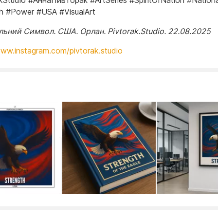
kStudio #АннаПивторак #ArtSeries #SpiritOfNation #Nation
h #Power #USA #VisualArt
льний Символ. США. Орлан. Pivtorak.Studio. 22.08.2025
www.instagram.com/pivtorak.studio