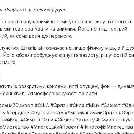
ії. Рішучість у кожному русі.
польоті з опущеними кігтями уособлює силу, готовність 
ь миттєво реагувати на виклики. Його погляд гострий і
ний, як сама воля до перемоги.
лучених Штатів він означає не лише фізичну міць, а й ду
ь. Його образ пробуджує відчуття захисту, рішучості й с
 націю.
:
тить із розкритими крилами, кігті опущені, фон — динамі
й сині хвилі. Атмосфера рішучості та сили.
альнийСимвол #США #Орлан #Сила #Міць #Захист #Єдн
сть #Гордість #Ідентичність #АмериканськийОрлан #Обра
рнийКод #СимволСили #СимволЗахисту #СимволРішучо
еМистецтво #МистецькийПроєкт #ФілософіяМистецтва