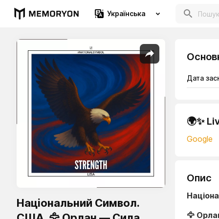
Українська
Основ
Дата зас
🌍✨ Li
Google
Опис
Націона
Національний Символ.
🦅 Орла
США. 🦅 Орлан — Сила