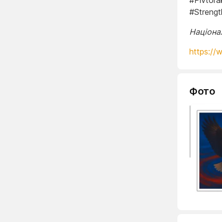
#Pivtora
#Strengt
Націона
https://
Фото