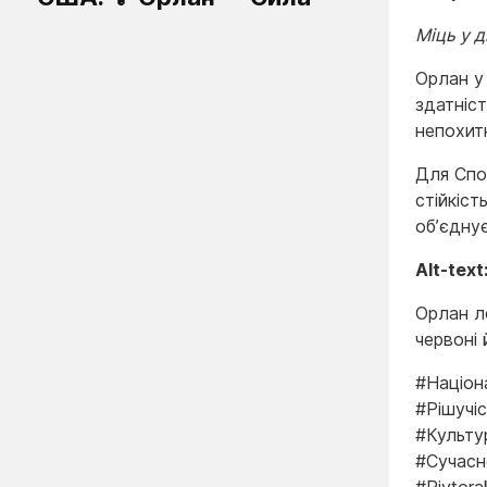
Міць у д
Орлан у 
здатніст
непохит
Для Спо
стійкіст
об’єднує
Alt-text
Орлан ле
червоні 
#Націон
#Рішучі
#Культу
#Сучасн