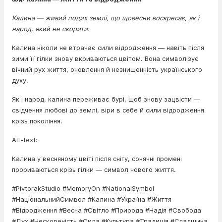
Калина — живий подих землі, що щовесни воскресає, як і
народ, який не скорити.
Калина ніколи не втрачає сили відродження — навіть після
зими її гілки знову вкриваються цвітом. Вона символізує
вічний рух життя, оновлення й незнищенність українського
духу.
Як і народ, калина переживає бурі, щоб знову зацвісти —
свідчення любові до землі, віри в себе й сили відродження
крізь покоління.
Alt-text:
Калина у весняному цвіті після снігу, сонячні промені
прориваються крізь гілки — символ нового життя.
#PivtorakStudio #MemoryOn #NationalSymbol
#НаціональнийСимвол #Калина #Україна #Життя
#Відродження #Весна #Світло #Природа #Надія #Свобода
#Дух #Нескореність #Сила #Культура #Традиція #Спадщина