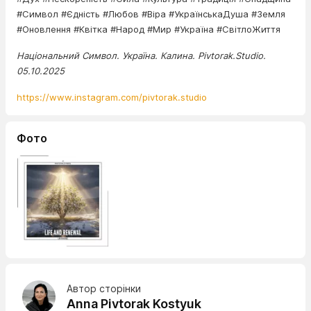
#Символ #Єдність #Любов #Віра #УкраїнськаДуша #Земля
#Оновлення #Квітка #Народ #Мир #Україна #СвітлоЖиття
Національний Символ. Україна. Калина. Pivtorak.Studio.
05.10.2025
https://www.instagram.com/pivtorak.studio
Фото
Автор сторінки
Anna Pivtorak Kostyuk