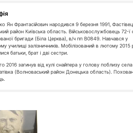
фія
ко Ян Франтасійович народився 9 березня 1991, Фастіве
ький район Київська область. Військовослужбовець 72-ї 
ваної бригади (Біла Церква), в/ч пп В0849. Навчався у
му училищі залізничників. Мобілізований в лютому 2015 
ся батьки, брат і дві сестри.
го 2016 загинув від кулі снайпера у голову поблизу села
атівка (Волноваський район Донецька область). Похован
ць.