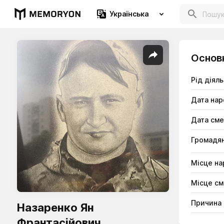
Українська
Основ
Рід діяль
Дата на
Дата сме
Громадян
Місце н
Місце см
Причина 
Назаренко Ян
Франтасійович