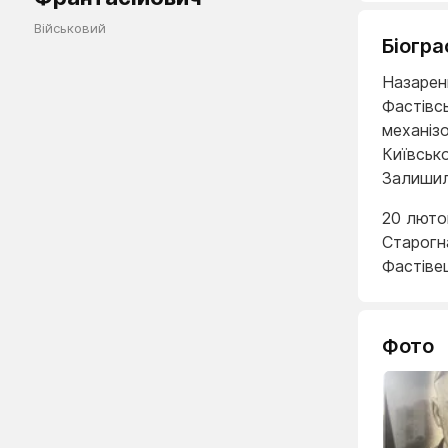
Військовий
Біогра
Назарен
Фастівс
механізо
Київсько
Залишили
20 люто
Старогн
Фастіве
Фото