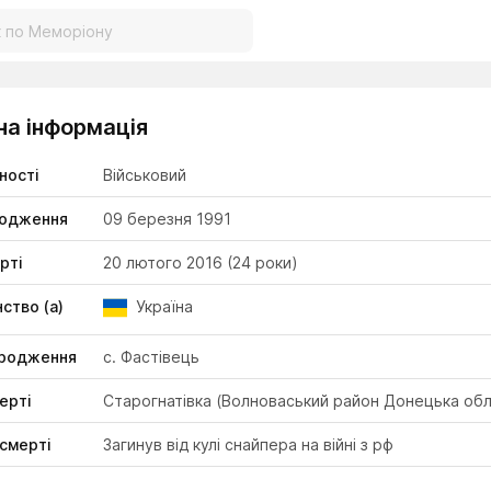
на інформація
ності
Військовий
родження
09 березня 1991
рті
20 лютого 2016
(24 роки)
ство (а)
Україна
ародження
с. Фастівець
ерті
Старогнатівка (Волноваський район Донецька об
смерті
Загинув від кулі снайпера на війні з рф