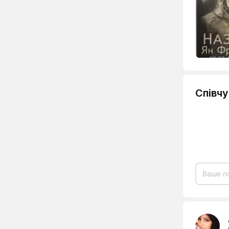
Співч