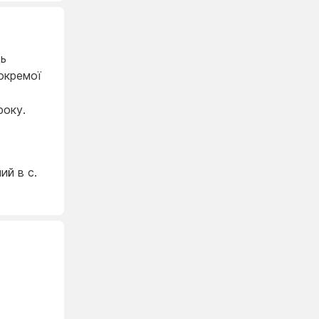
ць
окремої
року.
ий в с.