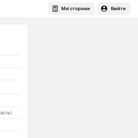
Мої сторінки
Ввійти
ласть)