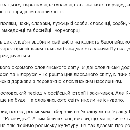
 (у цьому переліку відступаю від алфавітного порядку, а
ую за порядком важливості).
поляки, чехи, словаки, лужицькі серби, словенці, серби, 
 македонці та боснійці і чорногорці.
ь цих слов’ян зробили свій вибір на користь Європейської
і зараз приспішеним темпом і завдяки старанням Путіна у
приєднуються.
кого окремого слов’янського світу. Є дві слов’янські де
Росія та Білорусія – і є решта цивілізованого світу, в який
ейські держави з переважно слов’янським населенням.
сковський період у російській історії і закінчився. Але К
ьше не буде – а слов’янського світу ніколи не існувало.
ид погляд російських лібералів на Україну як на "кращу 
і "Росію-два". А тим більше їхні докори, що ми щось не т
 не так любимо російську культуру, не так дбаємо про ро