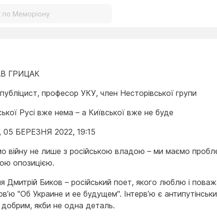
В ГРИЦАК
 публіцист, професор УКУ, член Несторівської групи
ької Русі вже нема – а Київської вже не буде
 05 БЕРЕЗНЯ 2022, 19:15
о війну не лише з російською владою – ми маємо пробл
кою опозицією.
я Дмитрій Биков – російський поет, якого люблю і поваж
рв’ю "Об Украине и ее будущем". Інтерв’ю є антипутінськи
м добрим, якби не одна деталь.