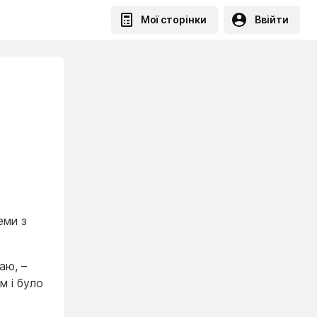
Мої сторінки
Ввійти
еми з
аю, –
м і було