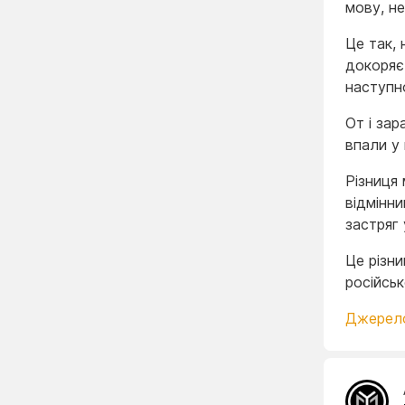
мову, н
Це так,
докоряє 
наступн
От і зар
впали у 
Різниця 
відмінни
застряг
Це різни
російськ
Джерел