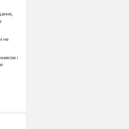
дання,
у
и не
чником і
ди