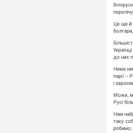
білоруси
переліч
Це ще й 
болгари,
Більшіст
Українц
до них 
Нема нія
парії – 
і європ
Може, мо
Русі біл
Нам набр
таку соб
робимо: