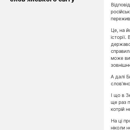
Відповід
російськ
пережи
Це, на 
історії.
державо
справила
може вий
зовнішн
А далі Б
слов’янс
І що в З
ще раз п
котрій н
На ці пр
ніколи н