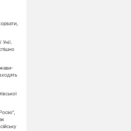
хорвати,
 Унії.
спішно
ржави-
 входять
иївської
Росію",
ак
сійську