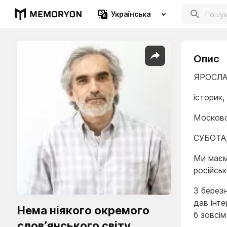
Українська
Опис
ЯРОСЛА
історик,
Московс
СУБОТА,
Ми маєм
російсь
3 березн
дав інте
Нема ніякого окремого
б зовсі
слов’янського світу