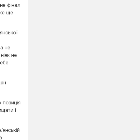
 не фінал
аке ще
янської
а не
ніяк не
себе
рії
о позиція
ищати і
’янській
а