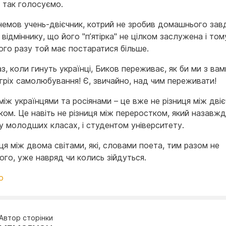
е так голосуємо.
 немов учень-двієчник, котрий не зробив домашнього зав
відміннику, що його "п’ятірка" не цілком заслужена і том
ого разу той має постаратися більше.
аз, коли гинуть українці, Биков переживає, як би ми з вам
гріх самолюбування! Є, звичайно, над чим переживати!
між українцями та росіянами – це вже не різниця між двіє
ком. Це навіть не різниця між переростком, який назавж
 у молодших класах, і студентом університету.
ця між двома світами, які, словами поета, тим разом не
ого, уже навряд чи колись зійдуться.
о
Автор сторінки