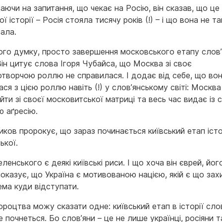
аючи на запитання, що чекає на Росію, він сказав, що це
ої історії – Росія стояла тисячу років (!) – і що вона не т
вала.
його думку, просто завершення московського етапу слов’
 Він цитує слова Ігоря Чубайса, що Москва зі своє
творчою роллю не справилася. І додає від себе, що вон
ся з цією роллю навіть (!) у слов’янському світі: Москва 
ти зі своєї московитської матриці та весь час видає із 
ю аґресію.
иков пророкує, що зараз починається київський етап істо
ької.
еленського є деякі київські риси. І що хоча він єврей, йог
оказує, що Україна є мотивованою нацією, якій є що зах
ема куди відступати.
ороцтва можу сказати одне: київський етап в історії слов
е почнеться. Бо слов’яни – це не лише українці, росіяни т