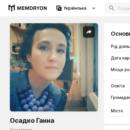
Українська
Основ
Рід діяль
Дата на
Місце р
Освіта
Громадян
Місто
Осадко Ганна
Письменник