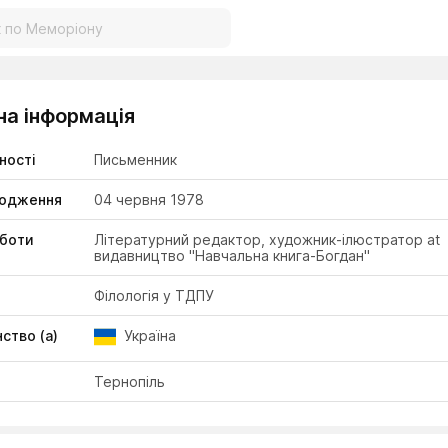
на інформація
ності
Письменник
родження
04 червня 1978
оботи
Літературний редактор, художник-ілюстратор at
видавництво "Навчальна книга-Богдан"
Філологія у ТДПУ
ство (а)
Україна
Тернопіль