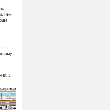
ено
й. Нині
лоща —
ся з
ідному
ний, у