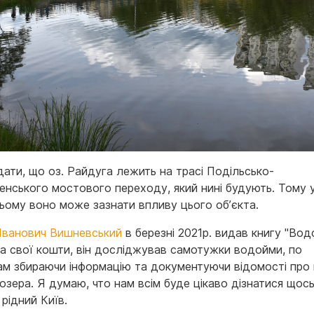
дати, що оз. Райдуга лежить на трасі Подільсько-
енського мостового переходу, який нині будують. Тому 
ьому воно може зазнати впливу цього об’єкта.
 Іванович Вишневський
в березні 2021р. видав книгу "Во
за свої кошти, він досліджував самотужки водойми, по
ам збираючи інформацію та документуючи відомості про к
 озера. Я думаю, что нам всім буде цікаво дізнатися щос
рідний Київ.