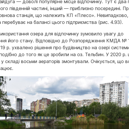
айдуга — доволі популярне місце відпочинку. Тут є два
його південній частині, інший — приблизно посередині. П
овнова станція, що належить КП «Плесо». Невипадково,
перебуває на балансі цього підприємства (рис. 4.93).
використання озера для відпочинку зумовило увагу до
ння його стану. Відповідно до Розпорядження КМДА № 
19 р. ухвалено рішення про будівництво на озері систем
 подібно до того як це зробили на оз. Тельбин. У 2020 р.
у складі восьми аераторів змонтували. Очікується, що в
рацює.