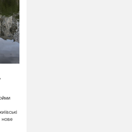
у
дойми
иївські
ь нове