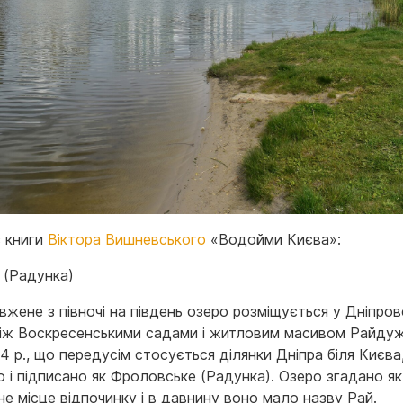
з книги
Віктора Вишневського
«Водойми Києва»:
 (Радунка)
вжене з півночі на південь озеро розміщується у Дніпро
між Воскресенськими садами і житловим масивом Райдуж
14 р., що передусім стосується ділянки Дніпра біля Києва
о і підписано як Фроловське (Радунка). Озеро згадано як
е місце відпочинку і в давнину воно мало назву Рай.