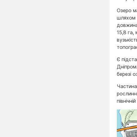
Озеро м
шляхом 
довжина
15,8 га
вузькіст
топограф
Є підст
Дніпром
березі о
Частина
рослинні
північні