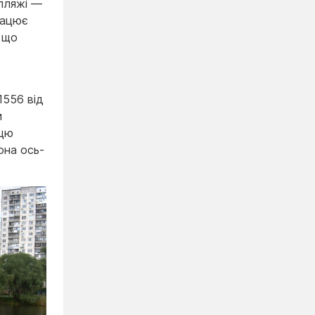
 пляжі —
рацює
 що
1556 від
и
 цю
она ось-