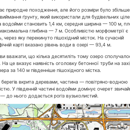
ає природне походження, але його розміри було збільш
виймання ґрунту, який використали для будівельних ціле
 водойми становить 1,4 км, середня ширина — 100 м, п
, максимальна глибина — 7 м. Особливістю морфометрії є
ь, через яку перекинуто пішохідний місток. На сучасній
ічній карті вказано рівень води в озері — 93,4 м.
ави вважати, що кілька десятиліть тому озеро сполучало
. На це вказує наявність оголовку бетонної труби на зах
зера за 140 м південніше пішохідного містка.
 берегів вкрита деревами, частина — повітряно-водною
стю. У південній частині водойми домінує очерет звичай
й — до нього додається рогіз вузьколистий.