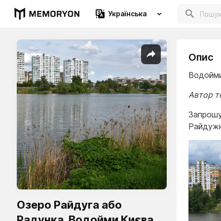
Українська
Опис
Водойми
Автор т
Запрошу
Райдужн
Озеро Райдуга або
Радунка. Водойми Києва.