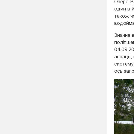
Озеро Р
один в 
також ч
водойма 
Значне 
поліпше
04.09.20
аерації,
систему 
ось зап