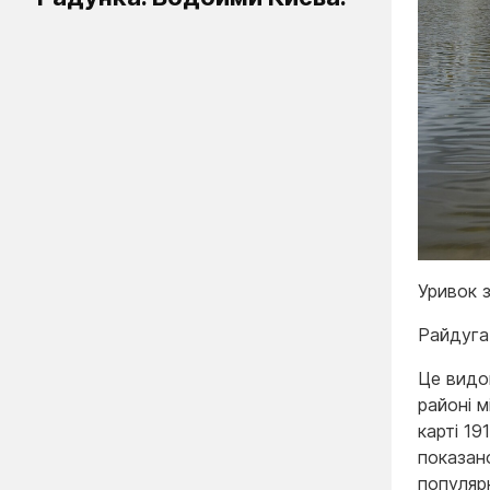
Уривок 
Райдуга
Це видо
районі 
карті 19
показан
популярн