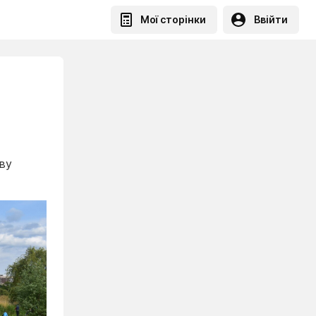
Мої сторінки
Ввійти
ву