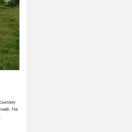
вському
ний. На
,