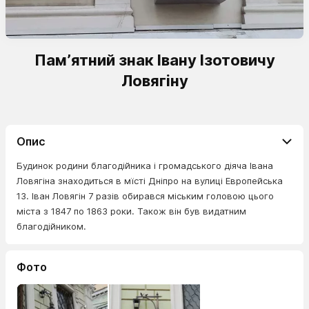
Пам’ятний знак Івану Ізотовичу
Ловягіну
Опис
Будинок родини благодійника і громадського діяча Івана
Ловягіна знаходиться в мїсті Дніпро на вулиці Европейська
13. Іван Ловягін 7 разів обирався міським головою цього
міста з 1847 по 1863 роки. Також він був видатним
благодійником.
Фото