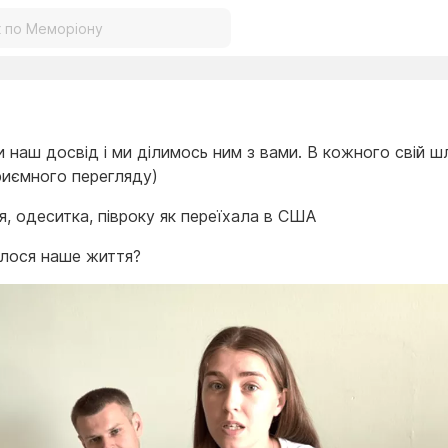
и наш досвід і ми ділимось ним з вами. В кожного свій ш
иємного перегляду)
я, одеситка, півроку як переїхала в США
илося наше життя?