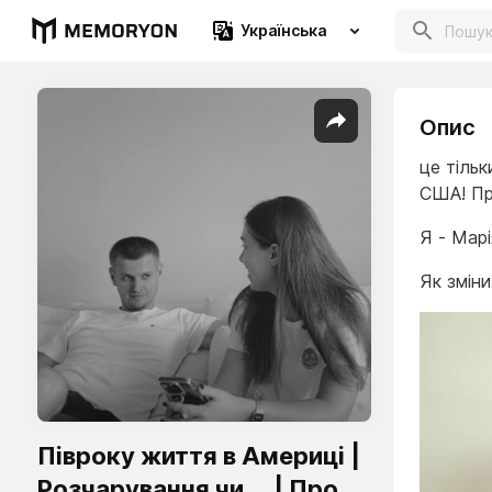
Українська
Опис
це тільк
США! Пр
Я - Марі
Як змін
Півроку життя в Америці |
Розчарування чи ... | Про