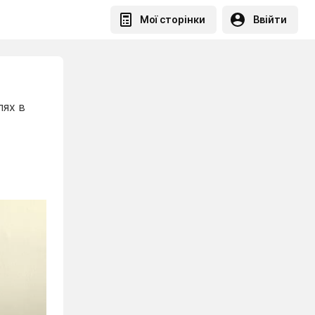
Мої сторінки
Ввійти
лях в