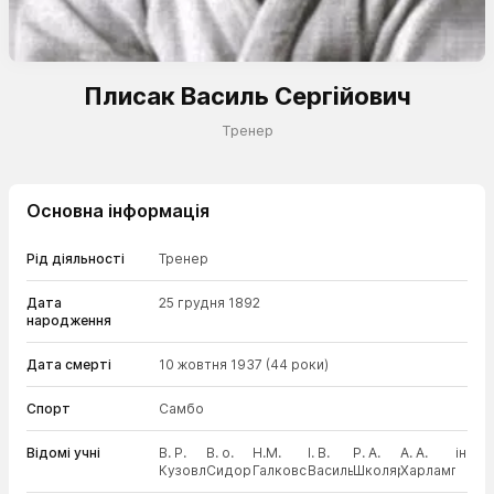
Плисак Василь Сергійович
Тренер
Основна інформація
Рід діяльності
Тренер
Дата
25 грудня 1892
народження
Дата смерті
10 жовтня 1937
(44 роки)
Спорт
Самбо
Відомі учні
В. Р.
В. о.
Н.М.
І. В.
Р. А.
А. А.
інші
Кузовлєв
Сидоров
Галковский
Васильєв
Школярів
Харлампієв