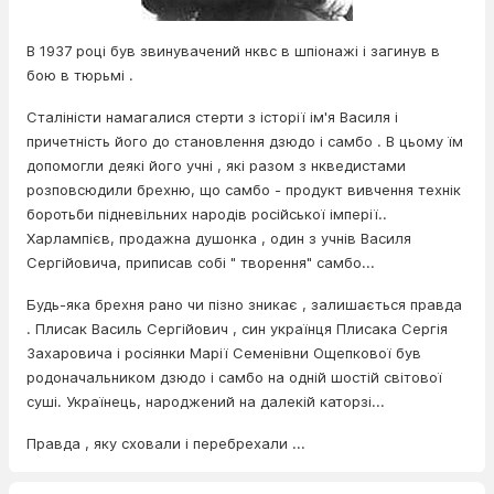
В 1937 році був звинувачений нквс в шпіонажі і загинув в
бою в тюрьмі .
Сталіністи намагалися стерти з історії ім'я Василя і
причетність його до становлення дзюдо і самбо . В цьому їм
допомогли деякі його учні , які разом з нкведистами
розповсюдили брехню, що самбо - продукт вивчення технік
боротьби підневільних народів російської імперії..
Харлампієв, продажна душонка , один з учнів Василя
Сергійовича, приписав собі " творення" самбо...
Будь-яка брехня рано чи пізно зникає , залишається правда
. Плисак Василь Сергійович , син українця Плисака Сергія
Захаровича і росіянки Марії Семенівни Ощепкової був
родоначальником дзюдо і самбо на одній шостій світової
суші. Українець, народжений на далекій каторзі...
Правда , яку сховали і перебрехали ...