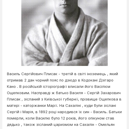
Василь Сергійович Плисак - третій в світі іноземець , який
отримав 2 дан чорний пояс по дзюдо в Кодокані Дзігаро
Кано . В російській історіографії вписали його Васілієм
Ощепковим. Насправді ж батько Василя - Сергій Захарович
Плисак , зісланий з Київської губернії, прізвище Ощепкова в
матері - каторжанки Марії. На Сахаліні , куди були зіслані
Сергій і Марія, в 1892 році народився їх син - Василь. Батьки
померли, коли Василю було 12 років, його опікуном став
дядько , також зісланий царизмом на Сахалін - Омельян