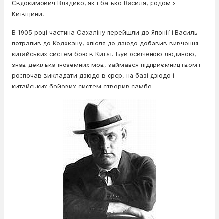
Євдокимович Владико, як і батько Василя, родом з
Київщини.
В 1905 році частина Сахаліну перейшли до Японії і Василь
потрапив до Кодокану, опісля до дзюдо добавив вивчення
китайських систем бою в Китаї. Був освіченою людиною,
знав декілька іноземних мов, займався підприємництвом і
розпочав викладати дзюдо в срср, на базі дзюдо і
китайських бойових систем створив самбо.