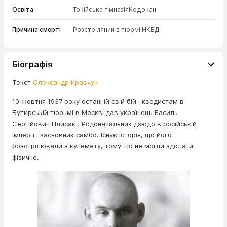
Освіта
Токійська гімназія
Кодокан
Причина смерті
Розстріляний в тюрмі НКВД
Біографія
Текст
Олександр Кравчук
10 жовтня 1937 року останній свій бій нкведистам в
Бутирській тюрьмі в Москві дав українець Василь
Сергійович Плисак . Родоначальник дзюдо в російській
імперії і засновник самбо. Існує історія, що його
розстрілювали з кулемету, тому що не могли здолати
фізично.