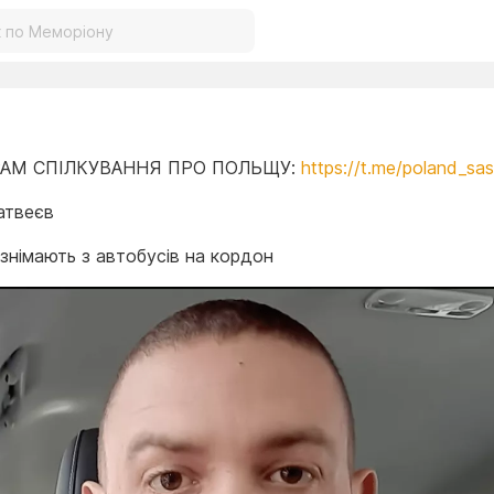
АМ СПІЛКУВАННЯ ПРО ПОЛЬЩУ:
https://t.me/poland_sa
атвеєв
 знімають з автобусів на кордон