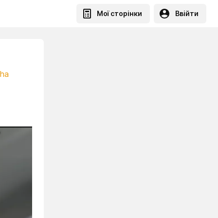
Мої сторінки
Ввійти
sha