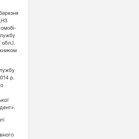
березня
 ДНЗ
томобі­
службу
 обл.).
ажником
службу
014 р.
го
ької
дент».
ті
овного