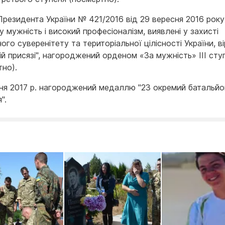
Президента України № 421/2016 від 29 вересня 2016 року,
 мужність і високий професіоналізм, виявлені у захисті
го суверенітету та територіальної цілісності України, ві
ій присязі", нагороджений орденом «За мужність» III сту
тно).
ня 2017 р. нагороджений медаллю "23 окремий батальйо
".