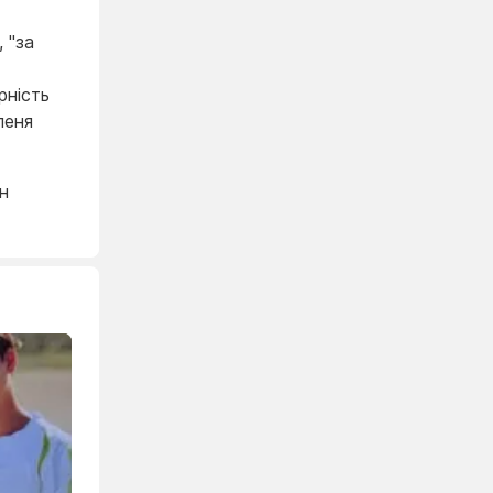
 "за
рність
пеня
н