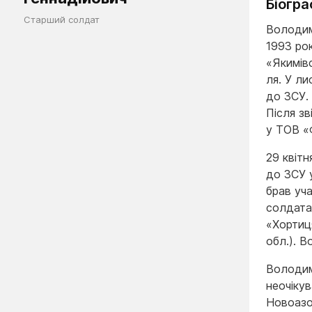
Біогра
Старший солдат
Володим
1993 рок
«Яки­мі
ля. У л
до ЗСУ. 
Після з
у ТОВ «
29 квітн
до ЗСУ у
брав уч
солдата
«Хортиц
обл.). 
Володими
неочіку
Новоазо