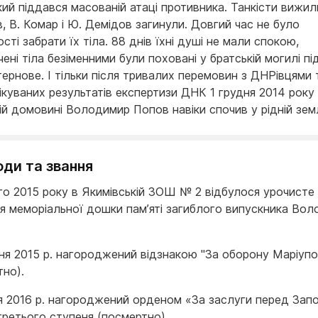
кий піддався масованій атаці противника. Танкісти вижил
, В. Комар і Ю. Демідов загинули. Довгий час не було
ті забрати їх тіла. 88 днів їхні душі не мали спокою,
чені тіла безіменними були поховані у братській могилі пі
тернове. І тільки після тривалих перемовин з ДНРівцями 
ікуваних результатів експертизи ДНК 1 грудня 2014 року
ій домовині Володимир Попов навіки спочив у рідній земл
ди та звання
го 2015 року в Якимівській ЗОШ № 2 відбулося уро­чисте
тя меморіальної дошки пам’яті загиблого випускника Во
ня 2015 р. нагороджений відзнакою "За оборону Маріупо
тно).
ня 2016 р. нагороджений орденом «За заслуги перед Запо
третього ступеня (посмертно).