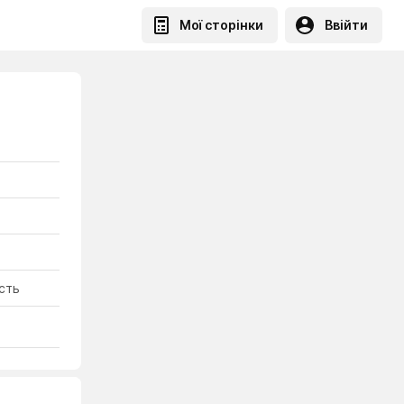
Мої сторінки
Ввійти
асть