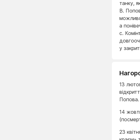
танку, я
В. Попов
можливос
а поніве
с. Комін
довгооч
у закрит
Нагоро
13 люто
відкрит
Попова.
14 жовт
(посмер
23 квіт
краєм» 