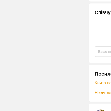
Співч
Посил
Книга па
Невипла