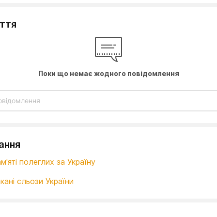
уття
Поки що немає жодного повідомлення
ання
м'яті полеглих за Україну
кані сльози України