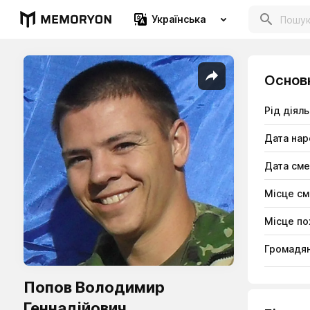
Українська
Основ
Рід діяль
Дата на
Дата сме
Місце см
Місце по
Громадян
Попов Володимир
Геннадійович