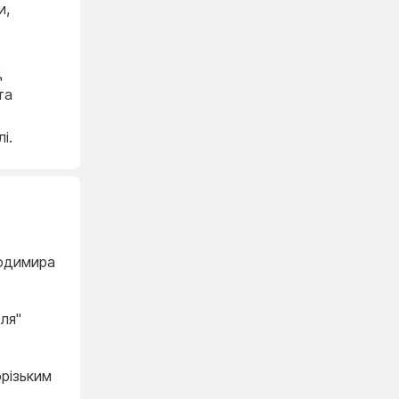
и,
д
та
і.
лодимира
ля"
різьким