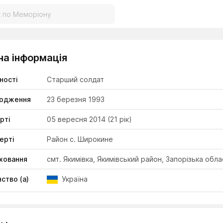
на інформація
ності
Старший солдат
родження
23 березня 1993
рті
05 вересня 2014
(21 рік)
ерті
Район с. Широкине
ховання
смт. Якимівка, Якимівський район, Запорізька обл
ство (а)
Україна