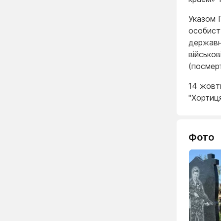
Указом 
особисту
державно
військов
(посмер
14 жовт
"Хортиця
Фото