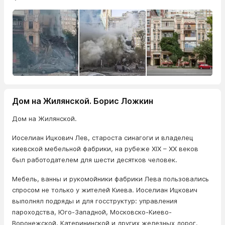
Дом на Жилянской. Борис Ложкин
Дом на Жилянской.
Иоселиан Ицкович Лев, староста синагоги и владелец
киевской мебельной фабрики, на рубеже XIX – XX веков
был работодателем для шести десятков человек.
Мебель, ванны и рукомойники фабрики Лева пользовались
спросом не только у жителей Киева. Иоселиан Ицкович
выполнял подряды и для госструктур: управления
пароходства, Юго-Западной, Московско-Киево-
Воронежской, Катерининской и других железных дорог.