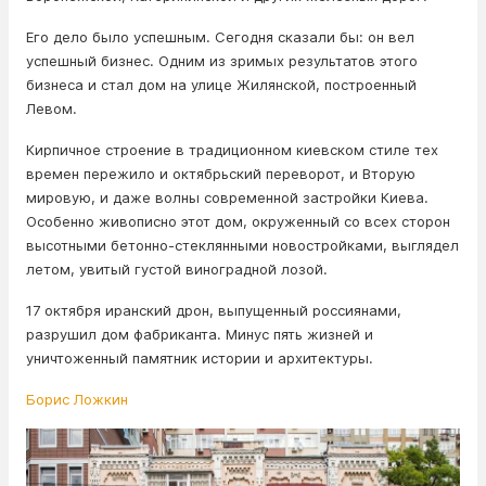
Его дело было успешным. Сегодня сказали бы: он вел
успешный бизнес. Одним из зримых результатов этого
бизнеса и стал дом на улице Жилянской, построенный
Левом.
Кирпичное строение в традиционном киевском стиле тех
времен пережило и октябрьский переворот, и Вторую
мировую, и даже волны современной застройки Киева.
Особенно живописно этот дом, окруженный со всех сторон
высотными бетонно-стеклянными новостройками, выглядел
летом, увитый густой виноградной лозой.
17 октября иранский дрон, выпущенный россиянами,
разрушил дом фабриканта. Минус пять жизней и
уничтоженный памятник истории и архитектуры.
Борис Ложкин