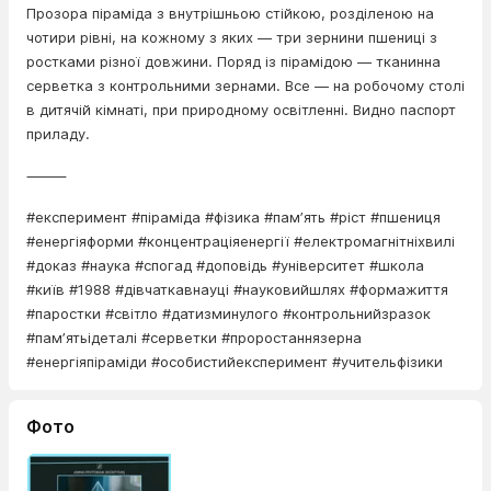
Прозора піраміда з внутрішньою стійкою, розділеною на
чотири рівні, на кожному з яких — три зернини пшениці з
ростками різної довжини. Поряд із пірамідою — тканинна
серветка з контрольними зернами. Все — на робочому столі
в дитячій кімнаті, при природному освітленні. Видно паспорт
приладу.
⸻
#експеримент #піраміда #фізика #памʼять #ріст #пшениця
#енергіяформи #концентраціяенергії #електромагнітніхвилі
#доказ #наука #спогад #доповідь #університет #школа
#київ #1988 #дівчаткавнауці #науковийшлях #формажиття
#паростки #світло #датизминулого #контрольнийзразок
#памʼятьідеталі #серветки #проростаннязерна
#енергіяпіраміди #особистийексперимент #учительфізики
Фото