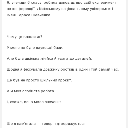
Я, учениця 6 класу, робила доповідь про свій експеримент
на конференції в Київському національному університеті
імені Тараса Шевченка.
⸻
Чому це важливо?
У мене не було наукової бази.
Але була шкільна лінійка й увага до деталей.
Щодня я фіксувала довжину ростків в один і той самий час.
Це був не просто шкільний проєкт.
А й моя особиста робота.
І, схоже, вона мала значення.
⸻
Що я памʼятала — тепер підтверджується