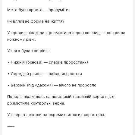
Мета була проста — зрозуміти:
чи впливає форма на життя?
Усередині піраміди я розмістила зерна пшениці — по три на
кожному рівні.
Усього було три рівні:
• Нижній (основа) — слабке проростання
• Середній рівень — найдовші ростки
• Верхній (під «дахом») — нічого не проросло
Поряд з пірамідою, на невеликій тканинній серветці, я
розмістила контрольні зерна.
Усі зерна лежали на окремих вологих серветках.
-—-