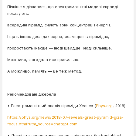
Пізніше я дізналася, що електромагнітні моделі справді
показують:
всередині пірамід існують зони концентрації енергії.
І що в інших дослідах зерна, розміщені в пірамідах,
проростають інакше — іноді швидше, іноді сильніше.
Можливо, я згадала все правильно.
А можливо, памʼять — це теж метод.
⸻
Рекомендовані джерела
• Електромагнітний аналіз піраміди Хеопса (
Phys.org
, 2018)
https://phys.org/news/2018-07-reveals-great-pyramid-giza-
focus.html?utm_source=chatgpt.com
• Досліди з проростання зерен у пірамідах (Instructables)