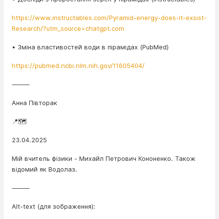
https://www.instructables.com/Pyramid-energy-does-it-exsist-
Research/?utm_source=chatgpt.com
• Зміна властивостей води в пірамідах (PubMed)
https://pubmed.ncbi.nlm.nih.gov/11605404/
⸻
Анна Півторак
📍🗺️
23.04.2025
Мій вчитель фізики - Михайл Петрович Кононенко. Також
відомий як Водолаз.
⸻
Alt-text (для зображення):