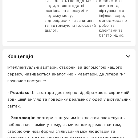
виглядають і поводяться як
особистого
люди, а також здатні
асистента,
розпізнавати і розуміти
віртуального
людську мову,
інфлюєнсера,
відповідаючи на запитання
менеджера по
та підтримуючи голосовий
роботі з
діалог.
клієнтами та
багато інших.
Концепція
Інтеллектуальні аватари, створені за допомогою нашого
сервісу, називаються аналогічно - Раватари, де літера "Р"
позначає наступне:
- Реалізм:
ШІ-аватари достовірно відображають справжній
зовнішній вигляд та поведінку реальних людей у віртуальних
світах.
-
Революція:
аватари зі штучним інтелектом знаменують
собою значні зміни у тому, як ми взаємодіємо зі світом,
створюючи нові форми спілкування між людством та