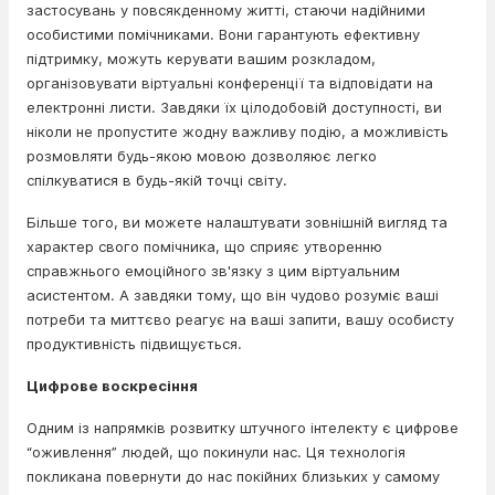
застосувань у повсякденному житті, стаючи надійними
особистими помічниками. Вони гарантують ефективну
підтримку, можуть керувати вашим розкладом,
організовувати віртуальні конференції та відповідати на
електронні листи. Завдяки їх цілодобовій доступності, ви
ніколи не пропустите жодну важливу подію, а можливість
розмовляти будь-якою мовою дозволяює легко
спілкуватися в будь-якій точці світу.
Більше того, ви можете налаштувати зовнішній вигляд та
характер свого помічника, що сприяє утворенню
справжнього емоційного зв'язку з цим віртуальним
асистентом. А завдяки тому, що він чудово розуміє ваші
потреби та миттєво реагує на ваші запити, вашу особисту
продуктивність підвищується.
Цифрове воскресіння
Одним із напрямків розвитку штучного інтелекту є цифрове
“оживлення” людей, що покинули нас. Ця технологія
покликана повернути до нас покійних близьких у самому