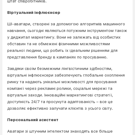
штат співробітників.
Віртуальний інфлюєнсер
ШІ-аватари, створені за допомогою алгоритмів машинного
навчання, сьогодні являються потужним інструментом також
у диджитал маркетингу. Вони не залежать від особистих
обставин та не обмежені фізичними можливостями
реальної людини, що робить їх ідеальним рішенням для
представлення бренду в кампаніях по просуванню.
Завдяки своїм безмежним лінгвістичним здібностям,
віртуальні інфлюєнсери забезпечують глобальне охоплення
ринку та надають унікальні можливості для просування
компанії через рекламні ролики, соціальні мережі та
віртуальні заходи. Інноваційні маркетингові стратегії,
доступність 24/7 та просунута адаптованість – все це
дозволяє ефективно залучати клієнтів з усього світу.
Персональний асистент
Аватари зі штучним інтелектом знаходять все більше