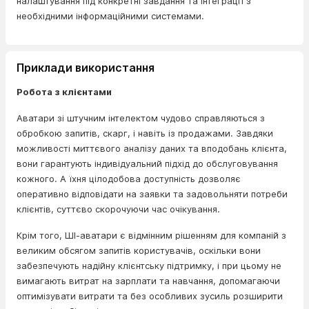
налаштування під конкретні завдання та інтеграції з
необхідними інформаційними системами.
Приклади використання
Робота з клієнтами
Аватари зі штучним інтелектом чудово справляються з
обробкою запитів, скарг, і навіть із продажами. Завдяки
можливості миттєвого аналізу даних та вподобань клієнта,
вони гарантують індивідуальний підхід до обслуговування
кожного. А їхня цілодобова доступність дозволяє
оперативно відповідати на заявки та задовольняти потреби
клієнтів, суттєво скорочуючи час очікування.
Крім того, ШІ-аватари є відмінним рішенням для компаній з
великим обсягом запитів користувачів, оскільки вони
забезпечують надійну клієнтську підтримку, і при цьому не
вимагають витрат на зарплати та навчання, допомагаючи
оптимізувати витрати та без особливих зусиль розширити