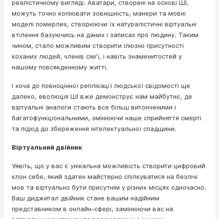
реалістичному вигляді. Аватари, створені на основі ШІ,
можуть точно копіювати зовнішність, манери та мовні
моделі померлих, створюючи їх натуралістичні віртуальні
втілення базуючись на даних і записах про людину. Таким
чином, стало можливим створити ілюзію присутності
коханих людей, членів сім'ї, і навіть знаменитостей у
нашому повсякденному житті.
І хоча до повноцінної реплікації людської свідомості ще
далеко, еволюція ШІ вже демонструє нам майбутнє, де
віртуальні аналоги стають все більш витонченими і
багатофункціональними, змінюючи наше сприйняття смерті
та підхід до збереження інтелектуальної спадщини.
Віртуальний двійник
Уявіть, що у вас є унікальна можливість створити цифровий
клон себе, який здатен майстерно спілкуватися на безлічі
мов та віртуально бути присутнім у різних місцях одночасно.
Ваш диджитал двійник стане вашим надійним
представником в онлайн-сфері, замінюючи вас на