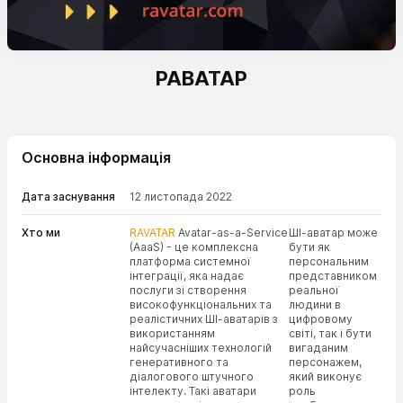
РАВАТАР
Основна інформація
Дата заснування
12 листопада 2022
Хто ми
RAVATAR
Avatar-as-a-Service
ШІ-аватар може
(AaaS) - це комплексна
бути як
платформа системної
персональним
інтеграції, яка надає
представником
послуги зі створення
реальної
високофункціональних та
людини в
реалістичних ШІ-аватарів з
цифровому
використанням
світі, так і бути
найсучасніших технологій
вигаданим
генеративного та
персонажем,
діалогового штучного
який виконує
інтелекту. Такі аватари
роль