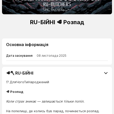
RU-БІЙНІ 🥩 Розпад
Основна інформація
Дата заснування
08 листопада 2025
🥩🪓 RU-БІЙНІ
⁉️ ДляЧогоТиНароджений
🥩 Розпад
Коли страх зникає — залишається тільки попіл.
На попелищі, де колись був парад, починається розпад.