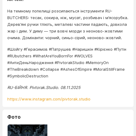
На темному попелищі розсипаються інструменти RU-
BUTCHERS: тесак, сокира, ніж, мусат, розбивач і м’ясорубка.
Дерев’яні ручки тліють, металеві частини падають, довкола
жар і дим. У диму — три вовчі морди з неоново-жовтими
очима. Домінанти: чорний, синьо-сірий, неоново-жовтий.
#Шойгу #Герасимов #Патрушев #Наришкін #Кірієнко #Путін
#RUbutchers #WhatAreYouBornFor #WOLVES
#АнтиДеньНародження #PivtorakStudio #MemoryOn
#TheBreakdown #Collapse #AshesOfEmpire #MoralStillFrame
#SymbolicDestruction
RU-БІЙНЯ. Pivtorak.Studio. 08.11.2025
https://www.instagram.com/pivtorak.studio
Фото