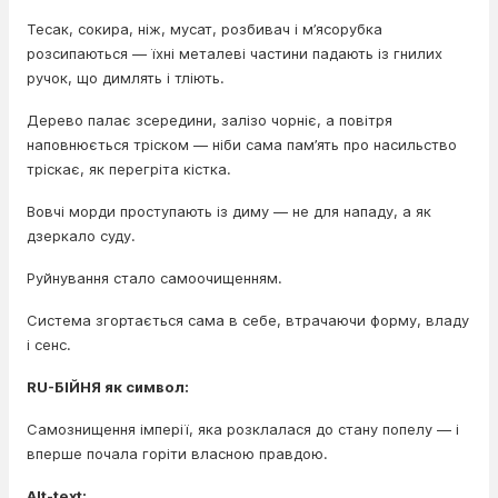
Тесак, сокира, ніж, мусат, розбивач і м’ясорубка
розсипаються — їхні металеві частини падають із гнилих
ручок, що димлять і тліють.
Дерево палає зсередини, залізо чорніє, а повітря
наповнюється тріском — ніби сама пам’ять про насильство
тріскає, як перегріта кістка.
Вовчі морди проступають із диму — не для нападу, а як
дзеркало суду.
Руйнування стало самоочищенням.
Система згортається сама в себе, втрачаючи форму, владу
і сенс.
RU-БІЙНЯ як символ:
Самознищення імперії, яка розклалася до стану попелу — і
вперше почала горіти власною правдою.
Alt-text: