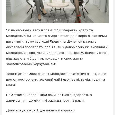
Як не набирати вагу після 40? Як зберегти красу та
молодість?! Жінки часто звертаються до лікарів зі схожими
питаннями, тому сьогодні Людмила Шупенюк разом з
експертом поговорять про те, як з допомогою їжі виглядати
молодше, які продукти відповідають за красу, блиск в очах,
підвищують лібідо, і як покращити своє життя
збалансованим харчуванням!
Також дізнаємося секрет молодості азіатських жінок, а ще
про фітоестрогени, зелений чай і льон замість чіа, годні та
матчі!
Пам’ятайте: краса шкіри починається зі здоров’я, а
харчування - це ліки, які завжди поруч з нами!
Дивіться до кінця! Буде цікаво й корисно!