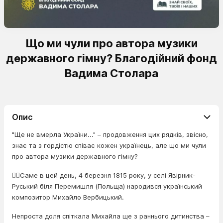
Що ми чули про автора музики
державного гімну? Благодійний фонд
Вадима Столара
Опис
"Ще не вмерла України..." – продовження цих рядків, звісно,
знає та з гордістю співає кожен українець, але що ми чули
про автора музики державного гімну?
☝🏻Саме в цей день, 4 березня 1815 року, у селі Явірник-
Руський біля Перемишля (Польща) народився український
композитор Михайло Вербицький.
Непроста доля спіткала Михайла ще з раннього дитинства –