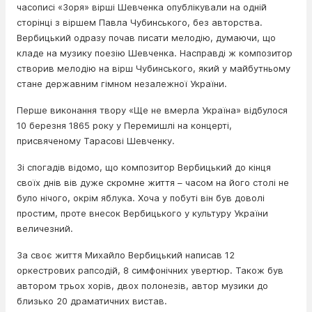
часописі «Зоря» вірші Шевченка опублікували на одній
сторінці з віршем Павла Чубинського, без авторства.
Вербицький одразу почав писати мелодію, думаючи, що
кладе на музику поезію Шевченка. Насправді ж композитор
створив мелодію на вірш Чубинського, який у майбутньому
стане державним гімном незалежної України.
Перше виконання твору «Ще не вмерла Україна» відбулося
10 березня 1865 року у Перемишлі на концерті,
присвяченому Тарасові Шевченку.
Зі спогадів відомо, що композитор Вербицький до кінця
своїх днів вів дуже скромне життя – часом на його столі не
було нічого, окрім яблука. Хоча у побуті він був доволі
простим, проте внесок Вербицького у культуру України
величезний.
За своє життя Михайло Вербицький написав 12
оркестрових рапсодій, 8 симфонічних увертюр. Також був
автором трьох хорів, двох полонезів, автор музики до
близько 20 драматичних вистав.