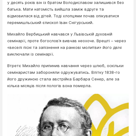
у десять років він із братом Володиславом залишився без
батька. Мати натомість вийшла заміж вдруге та
відмовилася від дітей. Тоді хлопцями почав опікуватися
перемишльський єпископ Іван Снігурський.
Михайло Вербицький навчався у Львівській духовній
семінарії, проте богослов’я вивчав неохоче. Врешті – через
«веселі пісні та запізнення на ранкові молитви» його двічі
виключали із семінарії.
Втретє Михайло припинив навчання через шлюб, оскільки
семінаристам забороняли одружуватись. Влітку 1838-го
його дружиною стала австрійка Барбара Сенер, але за
кілька місяців після пологів вона померла.