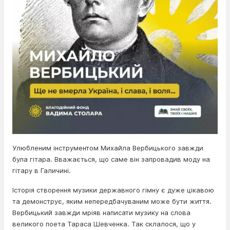
Улюбленим інструментом Михайла Вербицького завжди
була гітара. Вважається, що саме він запровадив моду на
гітару в Галичині.
Історія створення музики державного гімну є дуже цікавою
та демонструє, яким непередбачуваним може бути життя.
Вербицький завжди мріяв написати музику на слова
великого поета Тараса Шевченка. Так склалося, що у