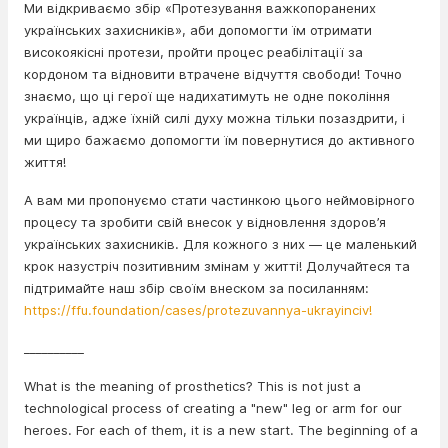
Ми відкриваємо збір «Протезування важкопоранених
українських захисників», аби допомогти їм отримати
високоякісні протези, пройти процес реабілітації за
кордоном та відновити втрачене відчуття свободи! Точно
знаємо, що ці герої ще надихатимуть не одне покоління
українців, адже їхній силі духу можна тільки позаздрити, і
ми щиро бажаємо допомогти їм повернутися до активного
життя!
А вам ми пропонуємо стати частинкою цього неймовірного
процесу та зробити свій внесок у відновлення здоров’я
українських захисників. Для кожного з них — це маленький
крок назустріч позитивним змінам у житті! Долучайтеся та
підтримайте наш збір своїм внеском за посиланням:
https://ffu.foundation/cases/protezuvannya-ukrayinciv!
__________
What is the meaning of prosthetics? This is not just a
technological process of creating a "new" leg or arm for our
heroes. For each of them, it is a new start. The beginning of a