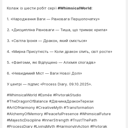
Колаж із шести робіт серії
#WhimsicalWorld
:
1. «Народження Ваги — Рівновага Першопочатку»
2. «Дисципліна Рівноваги — Тиша, що тримає крила»
3. «Світла Іронія — Дракон, який сміється»
4. «Мирна Присутність — Коли дракон спить, світ росте»
5. «Фантоми, які Відпущено — Алхімія спогадів»
6. «Невидимий Міст — Ваги Нової Долі»
У центрі — підпис «Process Diary. 09.10.2025».
#WhimsicalWorld #Esmée #PivtorakStudio
#TheDragonOfBalance #ДівчинаДраконТерези
#ArtOfHarmony #CreativeMyth #Transformation
#AlchemyOfMemory #PeacefulPresence #WhimsicalFuture
#MajesticDiscipline #InnerStrength #TrustThePath
#ProcessDiary #LivingMyth #HarmonyInAction #Pivtorak