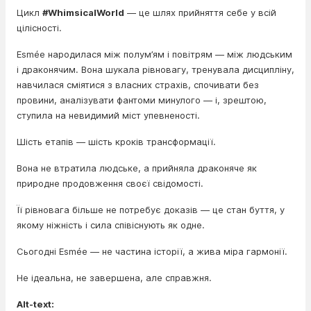
Цикл
#WhimsicalWorld
— це шлях прийняття себе у всій
цілісності.
Esmée народилася між полум’ям і повітрям — між людським
і драконячим. Вона шукала рівновагу, тренувала дисципліну,
навчилася сміятися з власних страхів, спочивати без
провини, аналізувати фантоми минулого — і, зрештою,
ступила на невидимий міст упевненості.
Шість етапів — шість кроків трансформації.
Вона не втратила людське, а прийняла драконяче як
природне продовження своєї свідомості.
Її рівновага більше не потребує доказів — це стан буття, у
якому ніжність і сила співіснують як одне.
Сьогодні Esmée — не частина історії, а жива міра гармонії.
Не ідеальна, не завершена, але справжня.
Alt-text: