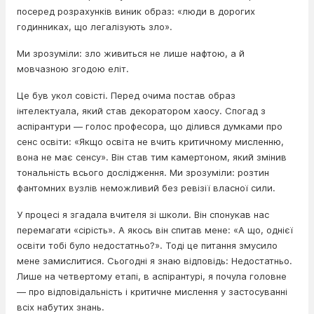
посеред розрахунків виник образ: «люди в дорогих
годинниках, що легалізують зло».
Ми зрозуміли: зло живиться не лише нафтою, а й
мовчазною згодою еліт.
Це був укол совісті. Перед очима постав образ
інтелектуала, який став декоратором хаосу. Спогад з
аспірантури — голос професора, що ділився думками про
сенс освіти: «Якщо освіта не вчить критичному мисленню,
вона не має сенсу». Він став тим камертоном, який змінив
тональність всього дослідження. Ми зрозуміли: розтин
фантомних вузлів неможливий без ревізії власної сили.
У процесі я згадала вчителя зі школи. Він спонукав нас
перемагати «сірість». А якось він спитав мене: «А що, однієї
освіти тобі було недостатньо?». Тоді це питання змусило
мене замислитися. Сьогодні я знаю відповідь: Недостатньо.
Лише на четвертому етапі, в аспірантурі, я почула головне
— про відповідальність і критичне мислення у застосуванні
всіх набутих знань.