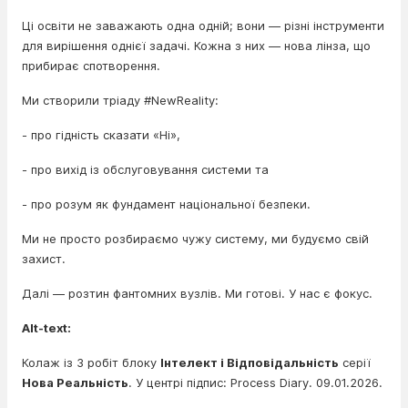
Ці освіти не заважають одна одній; вони — різні інструменти
для вирішення однієї задачі. Кожна з них — нова лінза, що
прибирає спотворення.
Ми створили тріаду #NewReality:
- про гідність сказати «Ні»,
- про вихід із обслуговування системи та
- про розум як фундамент національної безпеки.
Ми не просто розбираємо чужу систему, ми будуємо свій
захист.
Далі — розтин фантомних вузлів. Ми готові. У нас є фокус.
Alt-text:
Колаж із 3 робіт блоку
Інтелект і Відповідальність
серії
Нова Реальність
. У центрі підпис: Process Diary. 09.01.2026.