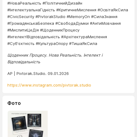
#НоваРеальність #ПолітичнийДизайн
#ІнтелектуальнаГідність #КритичнеМислення #ОсвітаЯкСила
#CivicSecurity #PivtorakStudio #MemoryOn #СилаЗнання
#ГромадянськаБезпека #СвободаДумки #АнтиМовчання
#МислитиЦеДія #ЩоденникПроцесу
#ІнтелектІВідповідальність #АрхітектураМислення
#Субʼєктність #КультураОпору #ТишаЯкСила
Щоденник Процесу. Нова Реальність. Інтелект і
Відповідальність
AP | Pivtorak.Studio. 09.01.2026
https://www.instagram.com/pivtorak.studio
Фото