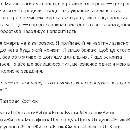
. Масові загибелі внаслідок російської агресії — це траг
ься кожної родини. І водночас українська земля стає
ою: кров невинних жертв освячує її, сила нації зростає,
ється. Це — парадоксальна природа історії: страждання
 боротьба народжує непохитність.
е смерть не є загрозою. Я приймаю її як частину власно
а до неї в будь-який момент. Я лише бажаю, щоб це стал
, без обтяжливого догляду для рідних. Якщо ж криза
ься, і я все ще залишаюся тут, це означає одне: я маю 
 корисне завдання.
ть — це не кінець, а тиха межа, після якої душа знову р
р."
Півторак Костюк
уттяТаОстаннійВибір #ЕтикаБуття #ОстаннійВибір
фіяЖиття #МетафізикаПереходу #ПраваЛюдини #Етика
снування #СенсЖиття #ЕтикаСмерті #ГідністьДоКінця