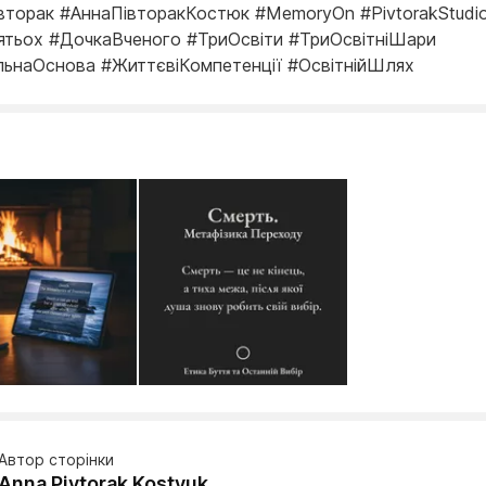
вторак #АннаПівторакКостюк #MemoryOn #PivtorakStudi
тьох #ДочкаВченого #ТриОсвіти #ТриОсвітніШари
ьнаОснова #ЖиттєвіКомпетенції #ОсвітнійШлях
Автор сторінки
Anna Pivtorak Kostyuk