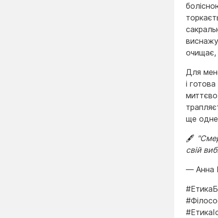
болісною
торкаєт
сакральн
виснажу
очищає,
Для мен
і готов
миттєво
трапляєт
ще одне
🖋️
"Смер
свій вибі
— Анна 
#ЕтикаБ
#Філосо
#ЕтикаІ