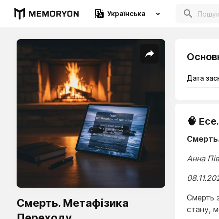
Українська
Основ
Дата зас
🧠 Есе
Смерть
Анна Пі
08.11.20
Смерть 
Смерть. Метафізика
стану, 
Переходу