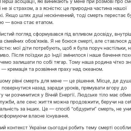
Перші асоціації, які виникають у мене при розмові про см
і не зі страхом, а з ясністю: це природна частина нашої
і. Якщо шлях душі нескінченний, тоді смерть перестає б
єю — вона стає етапом.
бистий погляд сформувався під впливом досвіду, внутрі
а сімейних обов’язків. Я не боюся смерті, але ставлюся д
стю: мої діти потребують, щоб я була поруч настільки, н
во. Після поїздки до Індії змінилося і наше бачення пох
очемо залишати по собі тягар. Тому наша родина чітко з
 — кремація та розвіяння праху над океаном.
шому рівні смерть для мене — це рішення. Місце, де душ
: повернутися назад заради уроків, прямувати вгору до
у чи розчинитися у Вічній Енергії. Людське тіло має обм
служби, але сенс життя можна продовжити, беручи на се
альність за інших. Це — спосіб “обдурити” смерть, не ун
ансформуючи власне існування.
ний контекст України сьогодні робить тему смерті особл