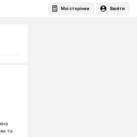
Мої сторінки
Ввійти
іна
им та