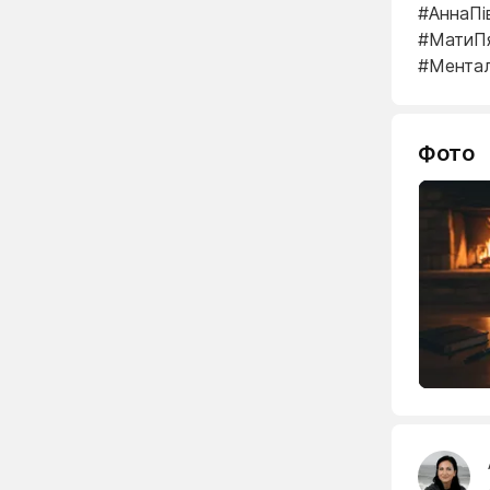
#АннаПі
#МатиПя
#Ментал
Фото