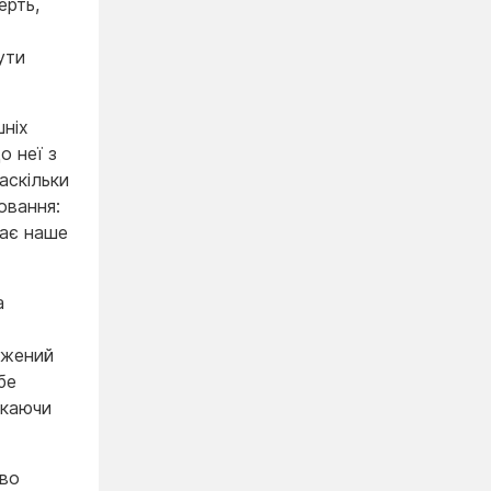
ерть,
ути
шніх
о неї з
аскільки
овання:
нає наше
а
ежений
бе
икаючи
иво