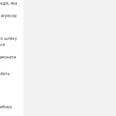
едія, яка
 агресор
го шляху
ося
виконати
обить
Вибору