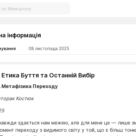
на інформація
нування
08 листопада 2025
. Етика Буття та Останній Вибір
. Метафізика Переходу
вторак Костюк
25
завжди здається нам межею, але для мене це — лише зм
момент переходу з видимого світу у той, що є більш тонк