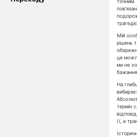
точним. 
пов’язан
подорож
трагеді
Мій осо
рішень т
обережні
це можли
ми не х
бажання
На глиб
вибирає
Абсолют
термін 
відповід
її, а тр
Історич