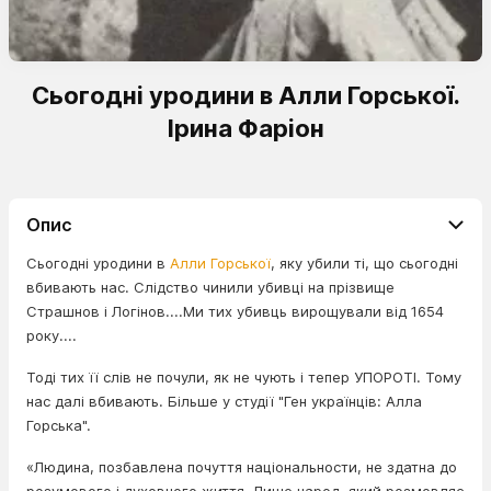
Сьогодні уродини в Алли Горської.
Ірина Фаріон
Опис
Сьогодні уродини в
Алли Горської
, яку убили ті, що сьогодні
вбивають нас. Слідство чинили убивці на прізвище
Страшнов і Логінов....Ми тих убивць вирощували від 1654
року....
Тоді тих її слів не почули, як не чують і тепер УПОРОТІ. Тому
нас далі вбивають. Більше у студії "Ген українців: Алла
Горська".
«Людина, позбавлена почуття національности, не здатна до