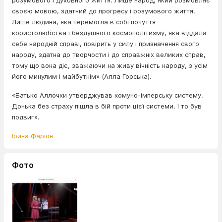
розумового і духовного життя. Лише народ, який розмовляє
своєю мовою, здатний до прогресу і розумового життя.
Лише людина, яка перемогла в собі почуття
користолюбства і бездушного космополітизму, яка віддала
себе народній справі, повірить у силу і призначення свого
народу, здатна до творчости і до справжніх великих справ,
тому що вона діє, зважаючи на живу вічність народу, з усім
його минулим і майбутнім» (Алла Горська).
«Батько Аллочки утверджував комуно-імперську систему.
Донька без страху пішла в бій проти цієї системи. І то був
подвиг».
Ірина Фаріон
Фото