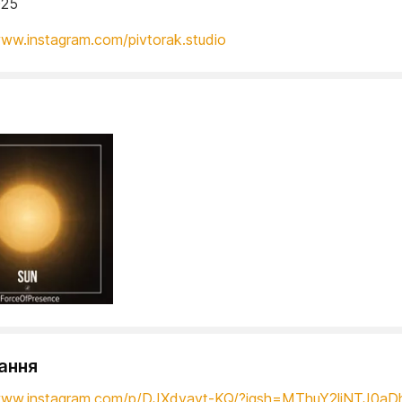
025
www.instagram.com/pivtorak.studio
ання
/www.instagram.com/p/DJXdyayt-KQ/?igsh=MThuY2liNTJ0