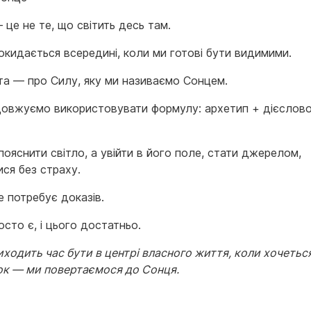
це не те, що світить десь там.
окидається всередині, коли ми готові бути видимими.
та — про Силу, яку ми називаємо Сонцем.
овжуємо використовувати формулу: архетип + дієслов
ояснити світло, а увійти в його поле, стати джерелом,
ися без страху.
е потребує доказів.
сто є, і цього достатньо.
иходить час бути в центрі власного життя, коли хочеться
ок — ми повертаємося до Сонця.