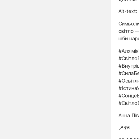
Alt-text:
Символіч
світло —
ніби на
#Алхімі
#Світло
#Внутрі
#СилаБе
#Освітл
#Істина
#СонцеВ
#Світло
Анна Пі
📍🗺️