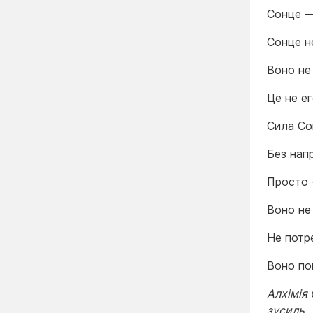
Сонце —
Сонце н
Воно не
Це не ег
Сила Со
Без нап
Просто —
Воно не
Не потр
Воно пов
Алхімія 
зусиль.