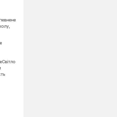
впевнене
колу,
е
еСвітло
и
сть