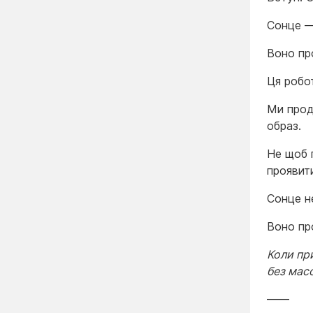
Сонце — 
Воно пр
Ця робо
Ми прод
образ.
Не щоб п
проявит
Сонце н
Воно про
Коли пр
без мас
——