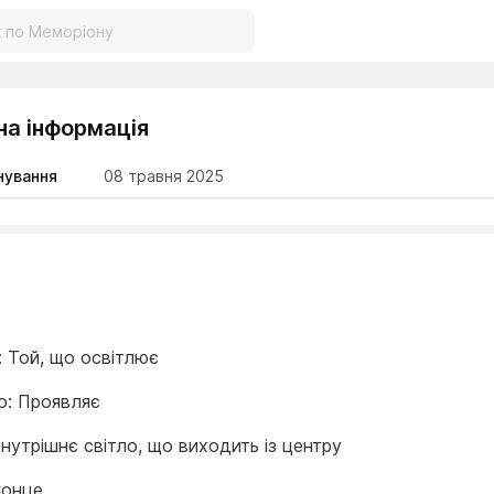
на інформація
нування
08 травня 2025
: Той, що освітлює
о: Проявляє
нутрішнє світло, що виходить із центру
Сонце