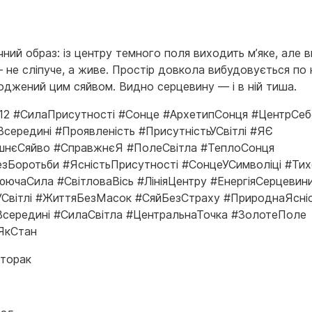
ний образ: із центру темного поля виходить м’яке, але 
 не сліпуче, а живе. Простір довкола вибудовується по 
роджений цим сяйвом. Видно серцевину — і в ній тиша.
я12 #СилаПрисутності #Сонце #АрхетипСонця #ЦентрСеб
Всередині #Проявленість #ПрисутністьУСвітлі #ЯЄ
шнєСяйво #СправжнєЯ #ПолеСвітла #ТеплоСонця
зБоротьби #ЯсністьПрисутності #СонцеУСимволіці #Тих
юючаСила #СвітловаВісь #ЛініяЦентру #ЕнергіяСерцевин
УСвітлі #ЖиттяБезМасок #СяйБезСтраху #ПрироднаЯсні
середині #СилаСвітла #ЦентральнаТочка #ЗолотеПоле
ЯкСтан
вторак