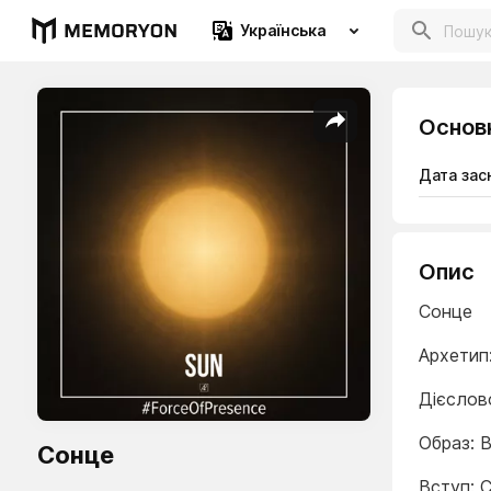
Українська
Основ
Дата зас
Опис
Сонце
Архетип
Дієслов
Образ: В
Сонце
Вступ: 