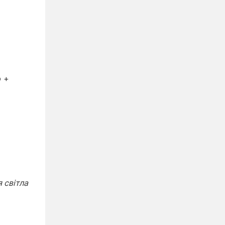
о +
 світла