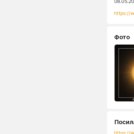
08.05.2
https://
Фото
Посил
https:/