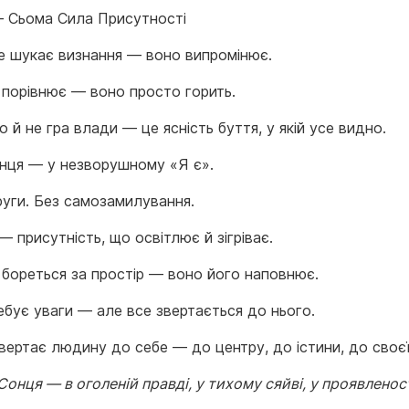
 Сьома Сила Присутності
е шукає визнання — воно випромінює.
 порівнює — воно просто горить.
о й не гра влади — це ясність буття, у якій усе видно.
нця — у незворушному «Я є».
руги. Без самозамилування.
 присутність, що освітлює й зігріває.
 бореться за простір — воно його наповнює.
ебує уваги — але все звертається до нього.
ертає людину до себе — до центру, до істини, до своєї 
Сонця — в оголеній правді, у тихому сяйві, у проявленост