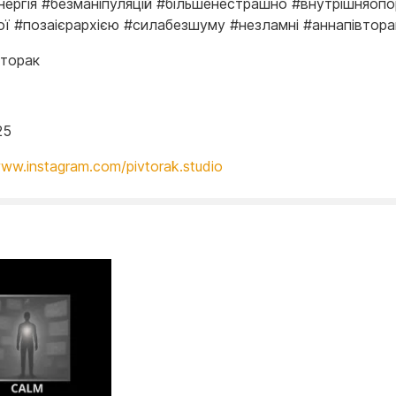
нергія #безманіпуляцій #більшенестрашно #внутрішняопо
ої #позаієрархією #силабезшуму #незламні #аннапівтора
вторак
25
www.instagram.com/pivtorak.studio