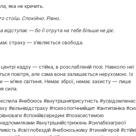
ла, яка не кричить.
о стоїш. Спокійно. Рівно.
а відступає — бо її отрута на тебе більше не діє.
має страху — з’являється свобода.
 центрі кадру — стійка, в розслабленій позі. Навколо неї
ться повітря, але сама вона залишається нерухомою. Із
и — м’яке світіння. Немає зброї, немає захисту — лише
ня сила.
неслила #небоюсь #внутрішняприсутність #усвідомленаст
аху #вільнівідстраху #психологічнийщит #антипаніка #си
ярівноваги #спокійвсередині #позасистемою
надпомилками #внутрішнійстрижень #силабезагресії
ливість #світлобездiй #небоюсьживу #тихийгерой #стійк