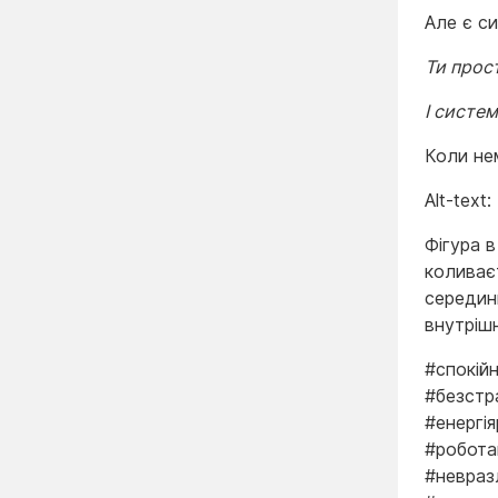
Але є си
Ти прост
І систем
Коли не
Alt-text:
Фігура в
коливає
середин
внутріш
#спокій
#безстр
#енергі
#робота
#невраз