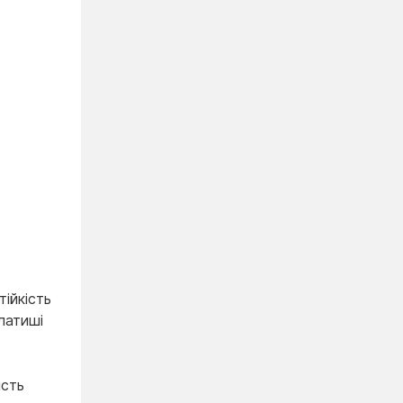
ійкість
латиші
ість