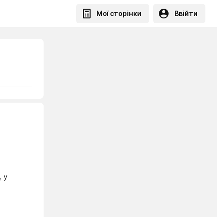
Мої сторінки
Ввійти
 у