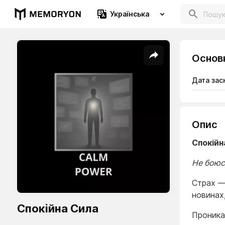
Українська
Основ
Дата зас
Опис
Спокійн
Не боюс
Страх —
новинах,
Спокійна Сила
Проникає