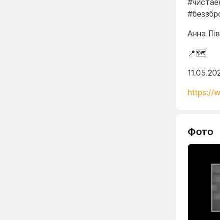
#чистае
#беззбр
Анна Пі
📍🗺️
11.05.20
https://
Фото