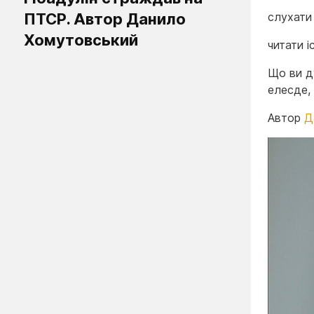
ПТСР. Автор Данило
слухати
Хомутовський
читати і
Що ви д
елесде, 
Автор
Д