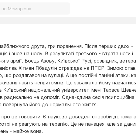
найближчого друга, три поранення. Після перших двох -
ація і знов на ноль. В результаті третього - втрата ноги і
ня з армії. Боєць Азову, Київської Русі, розвідник, ветера
аніслав Хітмен Гібадулін страждав на ПТСР. Зимою став
, що роздягався на вулиці. А ще постійні панічні атаки, к
еживань навіть непритомнів. Це заважало йому навчатись
в Київський національний університет імені Тараса Шевче
ів радикально не допоміг. Одна-єдина сесія псилоцибіна
ю повернула його до нормального життя.
 про це говорити. Є науково доведені способи допомаг
отрі не реагують на терапію. Це не панацея, але за дан
ень - майже вона.