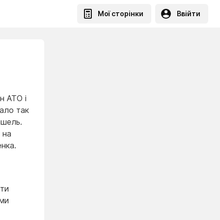
Мої сторінки
Ввійти
н АТО і
ало так
ашель.
 на
нка.
ати
ими