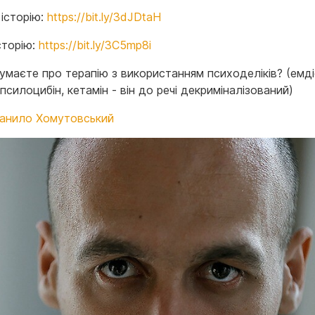
 історію:
https://bit.ly/3dJDtaH
сторію:
https://bit.ly/3C5mp8i
умаєте про терапію з використанням психоделіків? (емді
псилоцибін, кетамін - він до речі декриміналізований)
анило Хомутовський