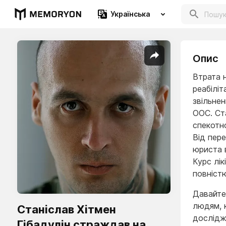
Українська
Опис
Втрата 
реабіліт
звільнен
ООС. Ст
спекотно
Від пер
юриста 
Курс лік
повніст
Давайте
людям, к
Станіслав Хітмен
дослідж
Гібадулін страждав на