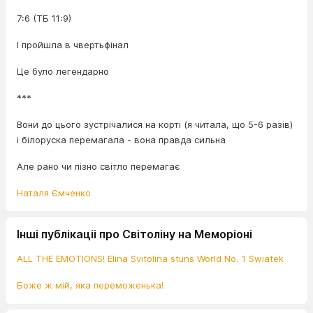
7:6 (ТБ 11:9)
І пройшла в чвертьфінал
Це було легендарно
***
Вони до цього зустрічалися на корті (я читала, що 5-6 разів)
і білоруска перемагала - вона правда сильна
Але рано чи пізно світло перемагає
Наталя Ємченко
Інші публікаціі про Світоліну на Меморіоні
ALL THE EMOTIONS! Elina Svitolina stuns World No. 1 Swiatek
Боже ж мій, яка переможенька!