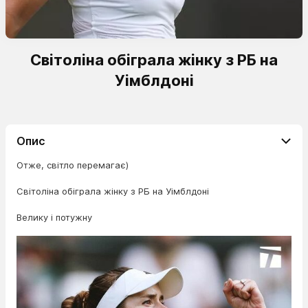
Світоліна обіграла жінку з РБ на
Уімблдоні
Опис
Отже, світло перемагає)
Світоліна обіграла жінку з РБ на Уімблдоні
Велику і потужну