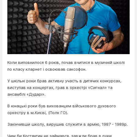
Коли виповнилося 6 років, почав вчитися в музичній школі
по класу кларнет і освоював саксофон.
У шкільні роки брав активну участь в дитячих конкурсах,
виступав на концертах, грав в оркестрі «Сигнал» та
ансамблі «Дударі».
В юнацькі роки був вихованцем військового духового
оркестру в м.Києві, (Полк ГО).
Закінчивши школу, вирушив служити в армію, 1987 - 1989р.
Чим би Костянтин не займався, завжди брав в руки