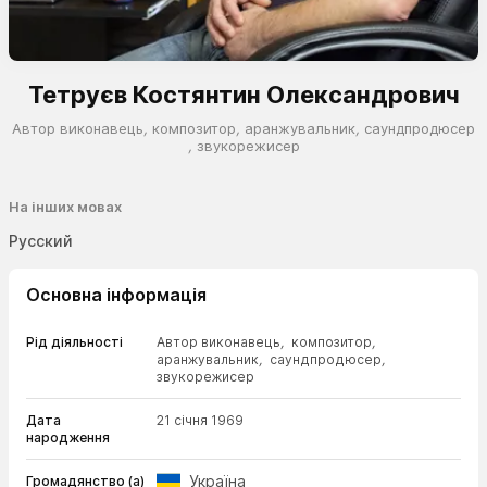
Тетруєв Костянтин Олександрович
Автор виконавець
,
композитор
,
аранжувальник
,
саундпродюсер
,
звукорежисер
На інших мовах
Русский
Основна інформація
Рід діяльності
Автор виконавець
,
композитор
,
аранжувальник
,
саундпродюсер
,
звукорежисер
Дата
21 січня 1969
народження
Україна
Громадянство (а)