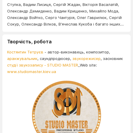
Ступка, Вадим Лисиця, Сергій Жадан, Вікторія Васалатій,
Олександр Демиденко, Вадим Крищенко, Михайло Мода,
Олександр Войтко, Серго Чантурія, Олег Гаврилюк, Сергій
Сокур, Олександр Вілков, В'ячеслав Кукоба і багато інших...
Творчість, робота
Костянтин Тетруєв
- автор-виконавець, композитор,
аранжувальник
, саундпродюсер,
звукорежисер
, засновник
студії звукозапису - STUDIO MASTER
_Web site:
www.studiomaster.kiev.ua