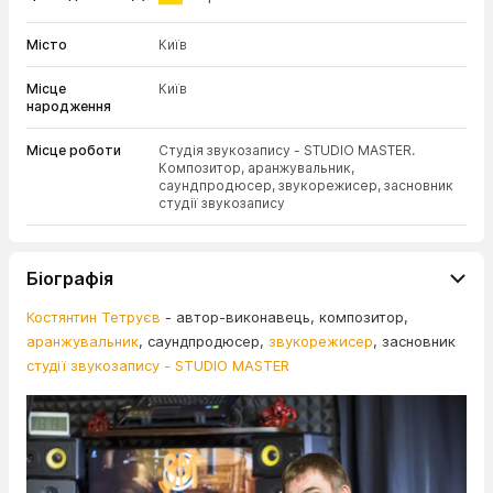
Місто
Київ
Місце
Київ
народження
Місце роботи
Студія звукозапису - STUDIO MASTER.
Композитор, аранжувальник,
саундпродюсер, звукорежисер, засновник
студії звукозапису
Біографія
Костянтин Тетруєв
- автор-виконавець, композитор,
аранжувальник
, саундпродюсер,
звукорежисер
, засновник
студії звукозапису - STUDIO MASTER