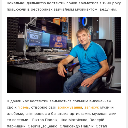
Вокальної діяльністю Костянтин почав займатися з 1990 року
працюючи в ресторанах звичайним музикантом, ведучим.
В даний час Костянтин займається сольним виконанням
своїх
пісень
, створює свої
аранжування
,
записує
музичні
альбоми, співпрацює з багатьма артистами, музикантами
та поетами - Віктор Павлік, Ніна Матвієнко, Валерій
Харчишин, Сергій Доценко, Олександр Павлік, Остап