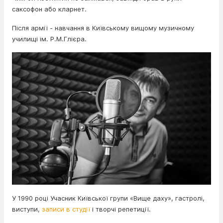
саксофон або кларнет.
Після армії - навчання в Київському вищому музичному
училищі ім. Р.М.Глієра.
У 1990 році Учасник Київської групи «Вище даху», гастролі,
виступи,
записи в студії
і творчі репетиції.