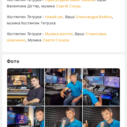
Валентина Дігтяр, музика
Сергій Сокур
.
Костянтин Тетруєв
-
Новий рік
. Вірші
Олександра Войтко
,
музика Костянтин Тетруєв
Костянтин Тетруєв
-
Музика висоти
. Вірші
Станіслава
Шевченко
, Музика
Сергія Сокура
Фото