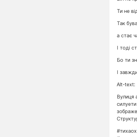
Ти не в
Так був
а стає 
І тоді с
Бо ти зн
І завжди
Alt-text:
Вулиця а
силуети
зображе
Структу
#тихаох