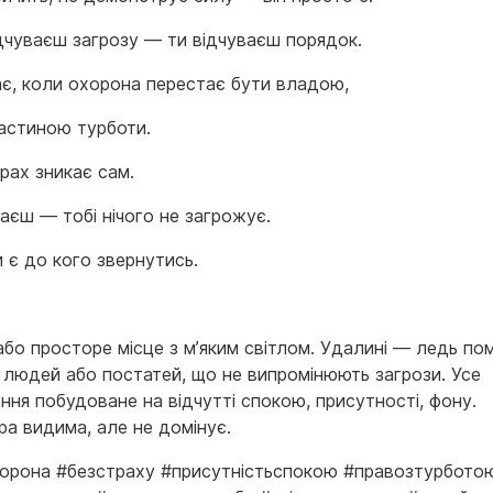
ідчуваєш загрозу — ти відчуваєш порядок.
ає, коли охорона перестає бути владою,
частиною турботи.
трах зникає сам.
аєш — тобі нічого не загрожує.
 є до кого звернутись.
бо просторе місце з м’яким світлом. Удалині — ледь пом
 людей або постатей, що не випромінюють загрози. Усе
ння побудоване на відчутті спокою, присутності, фону.
ра видима, але не домінує.
орона #безстраху #присутністьспокою #правозтурбото