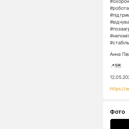
#охорон
#робота
#підтри
#відчув
#позааг
#непомі
#стабіл
Анна Пі
📍🗺️
12.05.20
https://
Фото