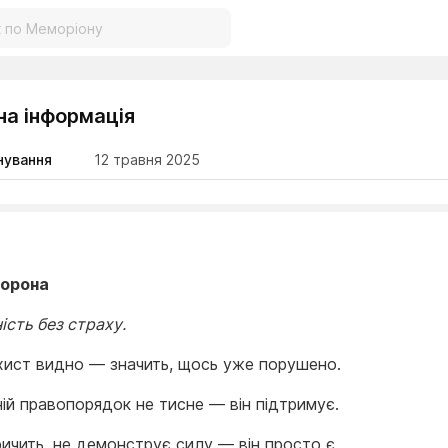
на інформація
нування
12 травня 2025
хорона
ість без страху.
хист видно — значить, щось уже порушено.
ій правопорядок не тисне — він підтримує.
ричить, не демонструє силу — він просто є.