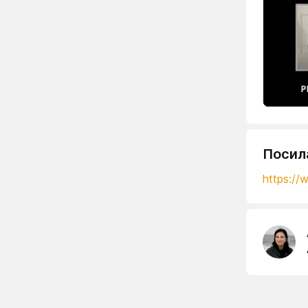
Посил
https:/