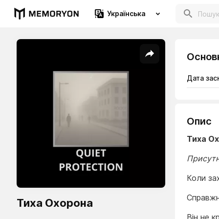
Українська
Основ
Дата зас
Опис
Тиха О
Присутн
Коли за
Справжн
Тиха Охорона
Він не к