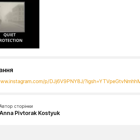
ання
/www.instagram.com/p/DJj6V9PNY8J/?igsh=YTVpeGtvNmh
Автор сторінки
Anna Pivtorak Kostyuk