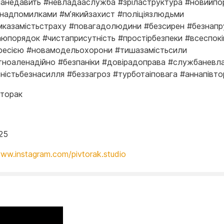
анедавить #невладааслужба #зріластруктура #новийпо
надпомилками #мʼякийзахист #поліціязлюдьми
мказамістьстраху #повагадолюдини #безсирен #безнапр
аюпорядок #чистаприсутність #простірбезпеки #всеспок
ресією #новамодельохорони #тишазамістьсили
тноаленадійно #безпаніки #довірадоправа #службаневл
ьністьбезнасилля #беззагроз #турботаіповага #аннапівто
вторак
25
www.instagram.com/pivtorak.studio