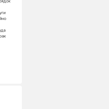
рядок
уги
ійно
ада
рак