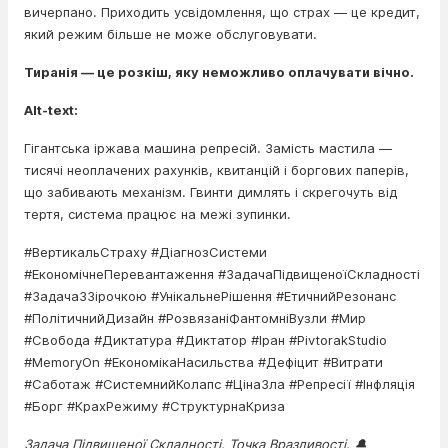
вичерпано. Приходить усвідомлення, що страх — це кредит,
який режим більше не може обслуговувати.
Тиранія — це розкіш, яку неможливо оплачувати вічно.
Alt-text:
Гігантська іржава машина репресій. Замість мастила —
тисячі неоплачених рахунків, квитанцій і боргових паперів,
що забивають механізм. Гвинти димлять і скрегочуть від
тертя, система працює на межі зупинки.
#ВертикальСтраху #ДіагнозСистеми
#ЕкономічнеПеревантаження #ЗадачаПідвищеноїСкладності
#ЗадачаЗЗірочкою #УнікальнеРішення #ЕтичнийРезонанс
#ПолітичнийДизайн #РозвязаніФантомніВузли #Мир
#Свобода #Диктатура #Диктатор #Іран #PivtorakStudio
#MemoryOn #ЕкономікаНасильства #Дефіцит #Витрати
#Саботаж #СистемнийКолапс #ЦінаЗла #Репресії #Інфляція
#Борг #КрахРежиму #СтруктурнаКриза
Задача Підвищеної Складності. Точка Вразливості. 🔔