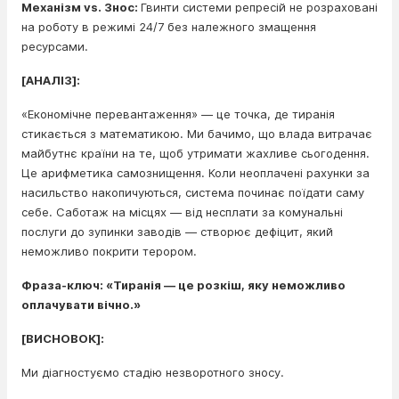
Механізм vs. Знос:
Гвинти системи репресій не розраховані
на роботу в режимі 24/7 без належного змащення
ресурсами.
[АНАЛІЗ]:
«Економічне перевантаження» — це точка, де тиранія
стикається з математикою. Ми бачимо, що влада витрачає
майбутнє країни на те, щоб утримати жахливе сьогодення.
Це арифметика самознищення. Коли неоплачені рахунки за
насильство накопичуються, система починає поїдати саму
себе. Саботаж на місцях — від несплати за комунальні
послуги до зупинки заводів — створює дефіцит, який
неможливо покрити терором.
Фраза-ключ: «Тиранія — це розкіш, яку неможливо
оплачувати вічно.»
[ВИСНОВОК]:
Ми діагностуємо стадію незворотного зносу.