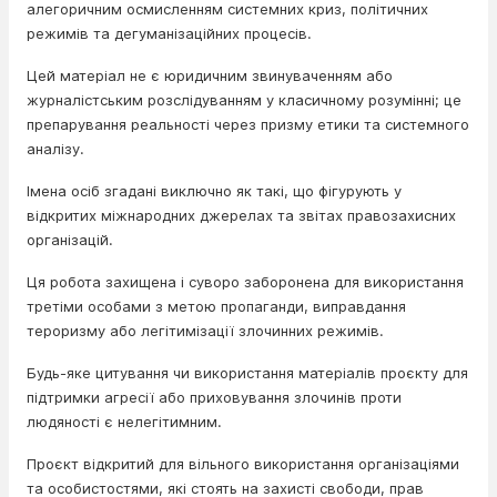
алегоричним осмисленням системних криз, політичних
режимів та дегуманізаційних процесів.
Цей матеріал не є юридичним звинуваченням або
журналістським розслідуванням у класичному розумінні; це
препарування реальності через призму етики та системного
аналізу.
Імена осіб згадані виключно як такі, що фігурують у
відкритих міжнародних джерелах та звітах правозахисних
організацій.
Ця робота захищена і суворо заборонена для використання
третіми особами з метою пропаганди, виправдання
тероризму або легітимізації злочинних режимів.
Будь-яке цитування чи використання матеріалів проєкту для
підтримки агресії або приховування злочинів проти
людяності є нелегітимним.
Проєкт відкритий для вільного використання організаціями
та особистостями, які стоять на захисті свободи, прав