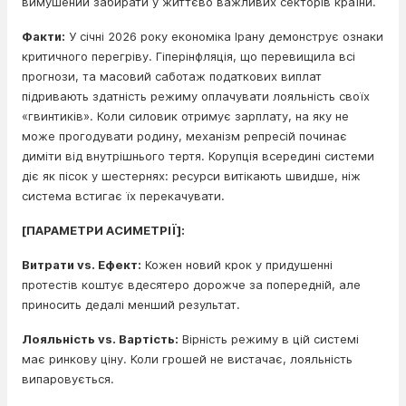
вимушений забирати у життєво важливих секторів країни.
Факти:
У січні 2026 року економіка Ірану демонструє ознаки
критичного перегріву. Гіперінфляція, що перевищила всі
прогнози, та масовий саботаж податкових виплат
підривають здатність режиму оплачувати лояльність своїх
«гвинтиків». Коли силовик отримує зарплату, на яку не
може прогодувати родину, механізм репресій починає
диміти від внутрішнього тертя. Корупція всередині системи
діє як пісок у шестернях: ресурси витікають швидше, ніж
система встигає їх перекачувати.
[ПАРАМЕТРИ АСИМЕТРІЇ]:
Витрати vs. Ефект:
Кожен новий крок у придушенні
протестів коштує вдесятеро дорожче за попередній, але
приносить дедалі менший результат.
Лояльність vs. Вартість:
Вірність режиму в цій системі
має ринкову ціну. Коли грошей не вистачає, лояльність
випаровується.