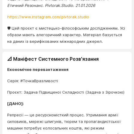
Етичний Резонанс. Pivtorak.Studio. 21.01.2026
https://www.instagram.com/pivtorak.studio
🛡️ Цей проєкт є мистецько-філософським дослідженням. Усі
образи мають алегоричний характер. Матеріал базується
на даних із верифікованих міжнародних джерел.
📐 Маніфест Системного Розв'язання
Економічне перевантаження
Серія: #ТочкаВразливості
Проєкт: Задача Підвищеної Складності (Задача з Зірочкою)
[ДАНО]:
Репресії — це ресурсномісткий процес. Утримання армії
силовиків, мережі шпигунів, тюрем та пропагандистської
машини потребує колосальних коштів, які режим