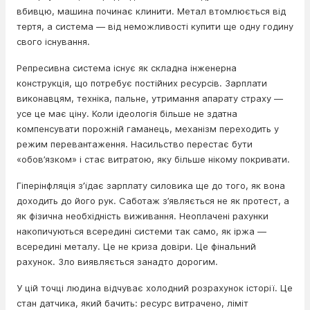
вбивцю, машина починає клинити. Метал втомлюється від
тертя, а система — від неможливості купити ще одну годину
свого існування.
Репресивна система існує як складна інженерна
конструкція, що потребує постійних ресурсів. Зарплати
виконавцям, техніка, пальне, утримання апарату страху —
усе це має ціну. Коли ідеологія більше не здатна
компенсувати порожній гаманець, механізм переходить у
режим перевантаження. Насильство перестає бути
«обов’язком» і стає витратою, яку більше нікому покривати.
Гіперінфляція з’їдає зарплату силовика ще до того, як вона
доходить до його рук. Саботаж з’являється не як протест, а
як фізична необхідність виживання. Неоплачені рахунки
накопичуються всередині системи так само, як іржа —
всередині металу. Це не криза довіри. Це фінальний
рахунок. Зло виявляється занадто дорогим.
У цій точці людина відчуває холодний розрахунок історії. Це
стан датчика, який бачить: ресурс витрачено, ліміт