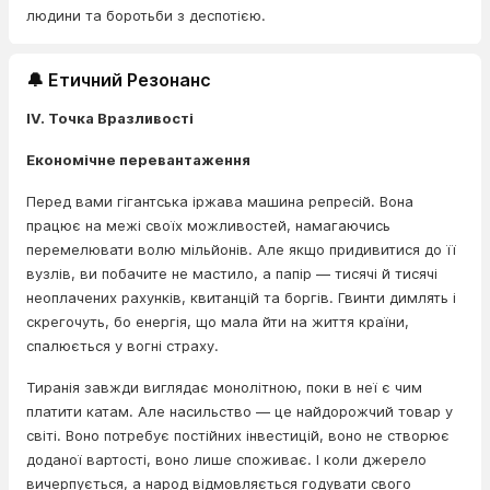
людини та боротьби з деспотією.
🔔 Етичний Резонанс
IV. Точка Вразливості
Економічне перевантаження
Перед вами гігантська іржава машина репресій. Вона
працює на межі своїх можливостей, намагаючись
перемелювати волю мільйонів. Але якщо придивитися до її
вузлів, ви побачите не мастило, а папір — тисячі й тисячі
неоплачених рахунків, квитанцій та боргів. Гвинти димлять і
скрегочуть, бо енергія, що мала йти на життя країни,
спалюється у вогні страху.
Тиранія завжди виглядає монолітною, поки в неї є чим
платити катам. Але насильство — це найдорожчий товар у
світі. Воно потребує постійних інвестицій, воно не створює
доданої вартості, воно лише споживає. І коли джерело
вичерпується, а народ відмовляється годувати свого